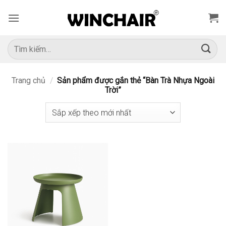
Bỏ
qua
nội
dung
Tìm
kiếm:
Trang chủ
/
Sản phẩm được gắn thẻ “Bàn Trà Nhựa Ngoài
Trời”