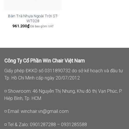
Bàn Trà Nhựa Ngoài Trời ST-
WT028
961.200
₫
Đã bao gồm VAT
Công Ty Cổ Phần Win Chair Việt Nam
Giấy phép ĐKKD số 0311890732 do sở kế hoạch và đầu tư
Tp. Hồ Chí Minh cấp ngày 20/07/2012
◽ Showroom: 46 Nguyễn Thị Nhung, Khu đô thị Vạn Phúc, P.
Hiệp Bình, Tp. HCM
◽ Email:
winchair.vn@gmail.com
◽ Tel & Zalo: 0901287288 – 0931285588