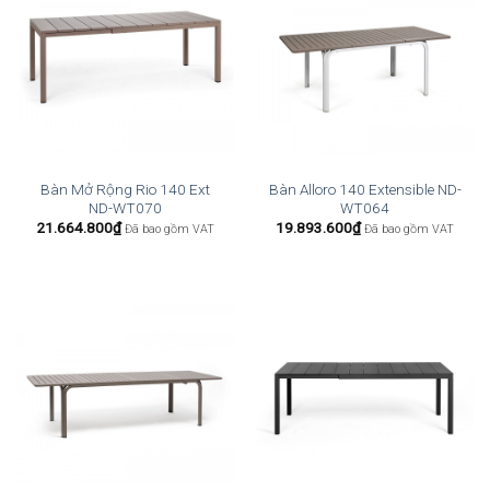
Bàn Mở Rộng Rio 140 Ext
Bàn Alloro 140 Extensible ND-
ND-WT070
WT064
21.664.800
₫
19.893.600
₫
Đã bao gồm VAT
Đã bao gồm VAT