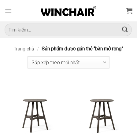
Bỏ
qua
nội
dung
Tìm
kiếm:
Trang chủ
/
Sản phẩm được gắn thẻ “bàn mở rộng”