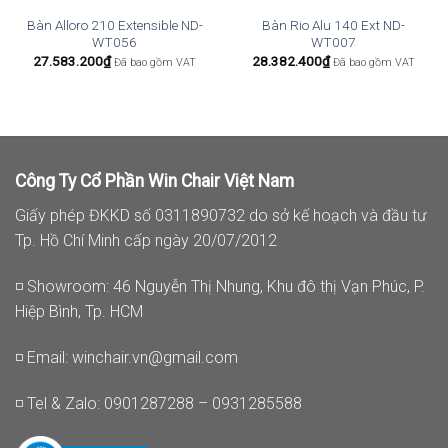
Bàn Alloro 210 Extensible ND-
Bàn Rio Alu 140 Ext ND-
WT056
WT007
27.583.200
₫
28.382.400
₫
Đã bao gồm VAT
Đã bao gồm VAT
Công Ty Cổ Phần Win Chair Việt Nam
Giấy phép ĐKKD số 0311890732 do sở kế hoạch và đầu tư
Tp. Hồ Chí Minh cấp ngày 20/07/2012
◽ Showroom: 46 Nguyễn Thị Nhung, Khu đô thị Vạn Phúc, P.
Hiệp Bình, Tp. HCM
◽ Email:
winchair.vn@gmail.com
◽ Tel & Zalo: 0901287288 – 0931285588