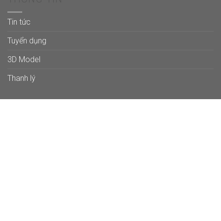
Tin tức
Tuyển dụng
3D Model
Thanh lý