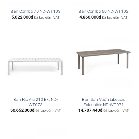
Bàn Combo 70 ND-WT103
Bàn Combo 60 ND-WT102
5.022.000
₫
4.860.000
₫
Đã bao gồm VAT
Đã bao gồm VAT
Bàn Rio Alu 210 Ext ND-
Bàn Sân Vườn Libeccio
WT073
Extensible ND-WT071
50.652.000
₫
14.707.440
₫
Đã bao gồm VAT
Đã bao gồm VAT