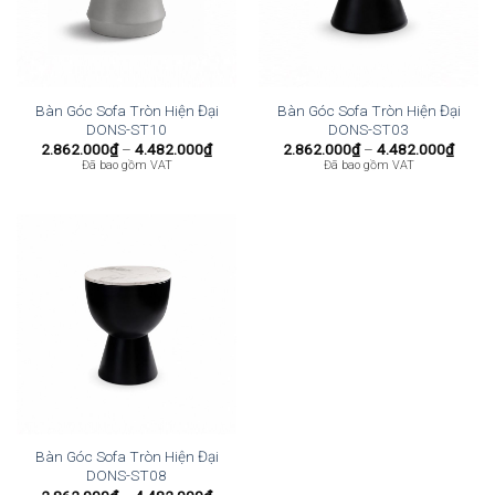
Bàn Góc Sofa Tròn Hiện Đại
Bàn Góc Sofa Tròn Hiện Đại
DONS-ST10
DONS-ST03
Khoảng
Khoả
2.862.000
₫
–
4.482.000
₫
2.862.000
₫
–
4.482.000
₫
giá:
giá:
Đã bao gồm VAT
Đã bao gồm VAT
từ
từ
2.862.000₫
2.862
đến
đến
4.482.000₫
4.482
Bàn Góc Sofa Tròn Hiện Đại
DONS-ST08
Khoảng