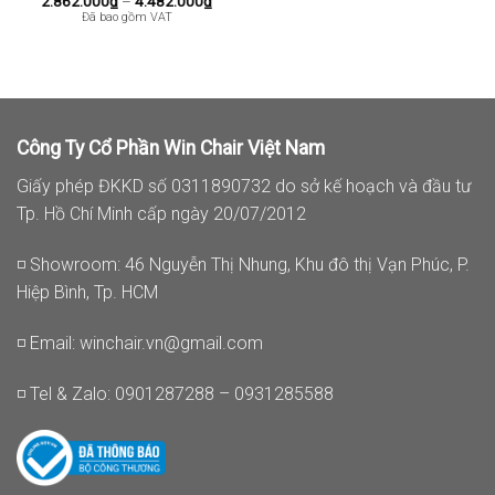
2.862.000
₫
–
4.482.000
₫
giá:
Đã bao gồm VAT
từ
2.862.000₫
đến
4.482.000₫
Công Ty Cổ Phần Win Chair Việt Nam
Giấy phép ĐKKD số 0311890732 do sở kế hoạch và đầu tư
Tp. Hồ Chí Minh cấp ngày 20/07/2012
◽ Showroom: 46 Nguyễn Thị Nhung, Khu đô thị Vạn Phúc, P.
Hiệp Bình, Tp. HCM
◽ Email:
winchair.vn@gmail.com
◽ Tel & Zalo: 0901287288 – 0931285588