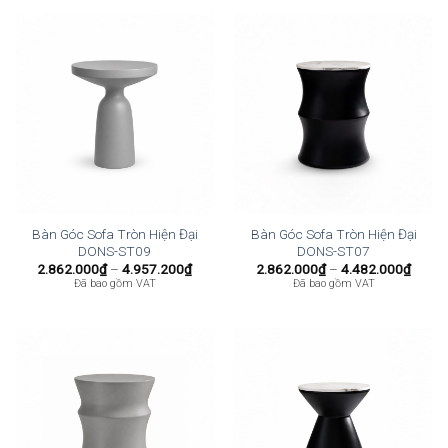
đến
đến
4.482.000₫
4.482
Bàn Góc Sofa Tròn Hiện Đại
Bàn Góc Sofa Tròn Hiện Đại
DONS-ST09
DONS-ST07
Khoảng
Khoả
2.862.000
₫
–
4.957.200
₫
2.862.000
₫
–
4.482.000
₫
giá:
giá:
Đã bao gồm VAT
Đã bao gồm VAT
từ
từ
2.862.000₫
2.862
đến
đến
4.957.200₫
4.482