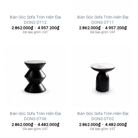
Bàn Góc Sofa Tròn Hiện Đại
Bàn Góc Sofa Tròn Hiện Đại
DONS-ST12
DONS-ST11
Khoảng
Khoả
2.862.000
₫
–
4.957.200
₫
2.862.000
₫
–
4.957.200
₫
giá:
giá:
Đã bao gồm VAT
Đã bao gồm VAT
từ
từ
2.862.000₫
2.862
đến
đến
4.957.200₫
4.957
Bàn Góc Sofa Tròn Hiện Đại
Bàn Góc Sofa Tròn Hiện Đại
DONS-ST06
DONS-ST02
Khoảng
Khoả
2.862.000
₫
–
4.482.000
₫
2.862.000
₫
–
4.482.000
₫
giá:
giá:
Đã bao gồm VAT
Đã bao gồm VAT
từ
từ
2.862.000₫
2.862