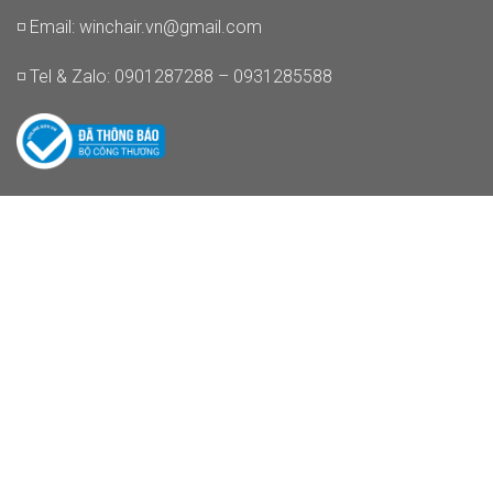
◽ Email:
winchair.vn@gmail.com
◽ Tel & Zalo: 0901287288 – 0931285588