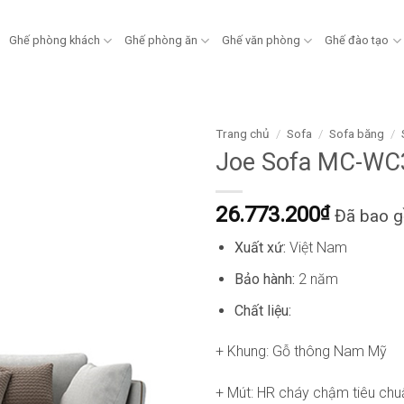
Ghế phòng khách
Ghế phòng ăn
Ghế văn phòng
Ghế đào tạo
Trang chủ
/
Sofa
/
Sofa băng
/
Joe Sofa MC-WC
26.773.200
₫
Đã bao 
Xuất xứ:
Việt Nam
Bảo hành:
2 năm
Chất liệu:
+ Khung: Gỗ thông Nam Mỹ
+ Mút: HR cháy chậm tiêu chu