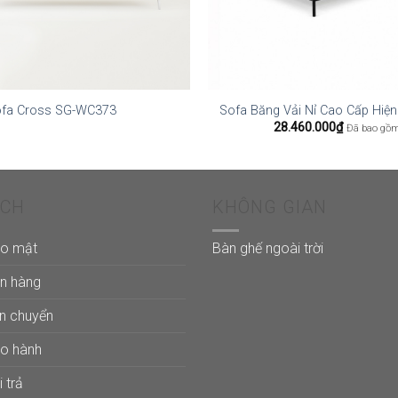
fa Cross SG-WC373
Sofa Băng Vải Nỉ Cao Cấp Hiệ
28.460.000
₫
Đã bao gồ
ÁCH
KHÔNG GIAN
ảo mật
Bàn ghế ngoài trời
án hàng
ận chuyển
ảo hành
 trả