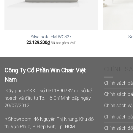
Silva sofa FM-WC827
So
22.129.200
₫
Đã bao gồm VAT
CHÍNH S
Công Ty Cổ Phần Win Chair Việt
Nam
Chính sách b
Giấy phép ĐKKD số 0311890732 do sở kế
Chính sách b
hoạch và đầu tư Tp. Hồ Chí Minh cấp ngày
Chính sách v
20/07/2012
Chính sách b
◽ Showroom: 46 Nguyễn Thị Nhung, Khu đô
thị Vạn Phúc, P. Hiệp Bình, Tp. HCM
Chính sách đổi