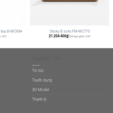
n Đại B-WC934
Sticky B sofa FM-WC770
21.254.400
₫
m VAT
Đã bao gồm VAT
THÔNG TIN
Tin tức
Tuyển dụng
3D Model
Thanh lý