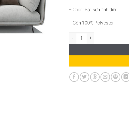
+ Chân: Sắt sơn tĩnh điện.
+ Gòn 100% Polyester
Joe Sofa MC-WC374 số lượng