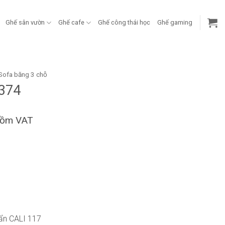
Ghế sân vườn
Ghế cafe
Ghế công thái học
Ghế gaming
Sofa băng 3 chỗ
374
gồm VAT
ẩn CALI 117