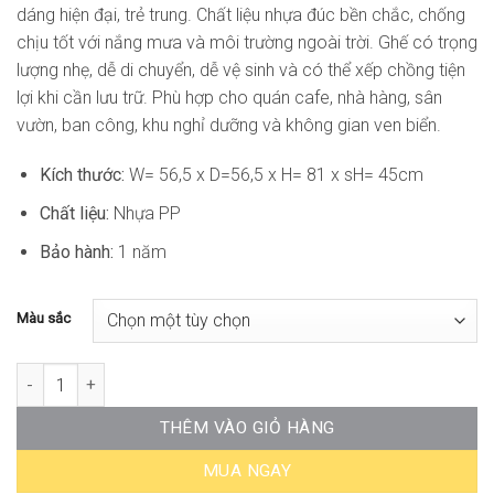
dáng hiện đại, trẻ trung. Chất liệu nhựa đúc bền chắc, chống
chịu tốt với nắng mưa và môi trường ngoài trời. Ghế có trọng
lượng nhẹ, dễ di chuyển, dễ vệ sinh và có thể xếp chồng tiện
lợi khi cần lưu trữ. Phù hợp cho quán cafe, nhà hàng, sân
vườn, ban công, khu nghỉ dưỡng và không gian ven biển.
Kích thước:
W= 56,5 x D=56,5 x H= 81 x sH= 45cm
Chất liệu:
Nhựa PP
Bảo hành:
1 năm
Màu sắc
Ghế Cafe Nhựa Đúc Ngoài Trời ST-WC4116 số lượng
THÊM VÀO GIỎ HÀNG
MUA NGAY