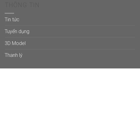
THÔNG TIN
Tin tức
Tuyển dụng
3D Model
Thanh lý