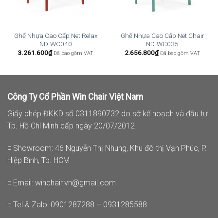
Ghế Nhựa Cao Cấp Net Relax
Ghế Nhựa Cao Cấp Net Chair
ND-WC040
ND-WC035
3.261.600
₫
2.656.800
₫
Đã bao gồm VAT
Đã bao gồm VAT
Công Ty Cổ Phần Win Chair Việt Nam
Giấy phép ĐKKD số 0311890732 do sở kế hoạch và đầu tư
Tp. Hồ Chí Minh cấp ngày 20/07/2012
◽ Showroom: 46 Nguyễn Thị Nhung, Khu đô thị Vạn Phúc, P.
Hiệp Bình, Tp. HCM
◽ Email:
winchair.vn@gmail.com
◽ Tel & Zalo: 0901287288 – 0931285588