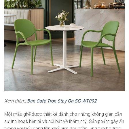
Xem thêm:
Bàn Cafe Tròn Stay On SG-WT092
Một mẫu ghế được thiết kế dành cho những không gian cần
sự linh hoạt, bền bỉ và nổi bật về thẩm mỹ. Sản phẩm gây ấn
tượng với kiểu dáng liền khối hiện đại, phần lưng tựa bo tròn