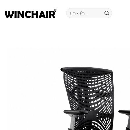
Bỏ
qua
Tìm
kiếm:
nội
dung