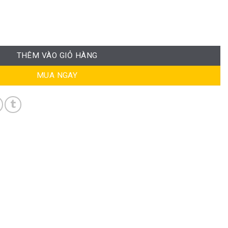
RPB-GVP102 số lượng
THÊM VÀO GIỎ HÀNG
MUA NGAY