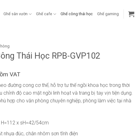
Ghế sân vườn
Ghế cafe
Ghế công thái học
Ghế gaming
phòng
Công Thái Học RPB-GVP102
gồm VAT
eo đường cong cơ thể, hỗ trợ tư thế ngồi khoa học trong thời
u chỉnh độ cao mặt ngồi linh hoạt và trang bị tay vịn tiện dụng.
phù hợp cho văn phòng chuyên nghiệp, phòng làm việc tại nhà
x H=112 x sH=42/54cm
ặt nhựa đúc, chân nhôm sơn tĩnh điện