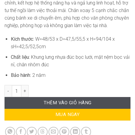
chỉnh, kết hợp hệ thống nâng hạ và ngả lưng linh hoạt, hỗ trợ
tư thế ngồi làm việc thoải mái. Chân xoay 5 cạnh chắc chắn
cùng bánh xe di chuyển êm, phù hợp cho văn phòng chuyên
nghiệp, phòng họp và không gian làm việc tại nhà.
Kích thước:
W=48/53 x D=47,5/55,5 x H=94/104 x
sH=42,5/52,5cm
Chất liệu:
Khung lưng nhựa đúc bọc lưới, mặt nệm bọc vải
nỉ, chân nhôm đúc
Bảo hành:
2 năm
Ghế Xoay Văn Phòng Cao Cấp AT-WC053 số lượng
THÊM VÀO GIỎ HÀNG
MUA NGAY