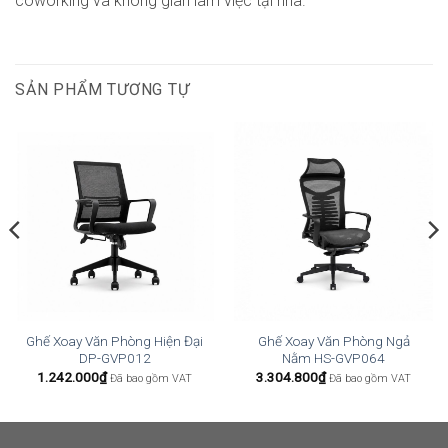
coworking và không gian làm việc tại nhà.
SẢN PHẨM TƯƠNG TỰ
Ghế Xoay Văn Phòng Hiện Đại
Ghế Xoay Văn Phòng Ngả
DP-GVP012
Nằm HS-GVP064
1.242.000
₫
3.304.800
₫
Đã bao gồm VAT
Đã bao gồm VAT