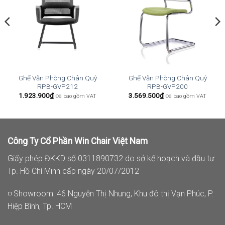
Ghế Văn Phòng Chân Quỳ
Ghế Văn Phòng Chân Quỳ
RPB-GVP212
RPB-GVP200
1.923.900
₫
3.569.500
₫
Đã bao gồm VAT
Đã bao gồm VAT
Công Ty Cổ Phần Win Chair Việt Nam
Giấy phép ĐKKD số 0311890732 do sở kế hoạch và đầu tư
Tp. Hồ Chí Minh cấp ngày 20/07/2012
◽ Showroom: 46 Nguyễn Thị Nhung, Khu đô thị Vạn Phúc, P.
Hiệp Bình, Tp. HCM