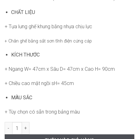
CHẤT LIỆU
+ Tựa lưng ghế khung bằng nhựa chịu lực
+ Chân ghế bằng sắt sơn tĩnh điện cứng cáp
KÍCH THƯỚC
+ Ngang W= 47cm x Sâu D= 47cm x Cao H= 90cm
+ Chiều cao mặt ngồi sH= 45cm
MÀU SẮC
+ Tùy chọn có sẵn trong bảng màu
Ghế Lapis RPB-WC619 số lượng