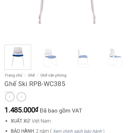
Trang chủ
/
Ghế
/
Ghế văn phòng
Ghế Ski RPB-WC385
1.485.000
₫
Đã bao gồm VAT
XUẤT XỨ:
Việt Nam
BẢO HÀNH:
2 năm (
Xem chính sách bảo hành
)