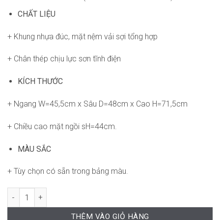
CHẤT LIỆU
+ Khung nhựa đúc, mặt nệm vải sợi tổng hợp
+ Chân thép chịu lực sơn tĩnh điện
KÍCH THƯỚC
+ Ngang W=45,5cm x Sâu D=48cm x Cao H=71,5cm
+ Chiều cao mặt ngồi sH=44cm.
MÀU SẮC
+ Tùy chọn có sẵn trong bảng màu.
Ghế Ski RPB-WC385 số lượng
THÊM VÀO GIỎ HÀNG