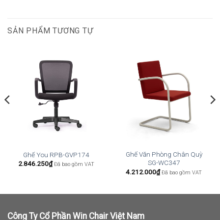
SẢN PHẨM TƯƠNG TỰ
Ghế Văn Phòng Chân Quỳ
Ghế You RPB-GVP174
SG-WC347
2.846.250
₫
Đã bao gồm VAT
4.212.000
₫
Đã bao gồm VAT
Công Ty Cổ Phần Win Chair Việt Nam