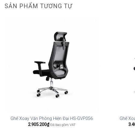
SẢN PHẨM TƯƠNG TỰ
Ghế Xoay Văn Phòng Hiện Đại HS-GVP056
Ghế Xo
2.905.200
₫
3.4
Đã bao gồm VAT