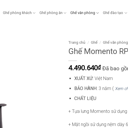
Ghế phòng khách
Ghế phòng ăn
Ghế văn phòng
Ghế đào tạo
Trang chủ
/
Ghế
/
Ghế văn phòn
Ghế Momento R
4.490.640
₫
Đã bao g
XUẤT XỨ:
Việt Nam
BẢO HÀNH:
3 năm (
Xem ch
CHẤT LIỆU
+ Tựa lưng Momento sử dụng c
+ Mặt ngồi sử dụng nệm dày 