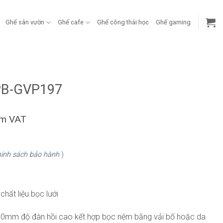
Ghế sân vườn
Ghế cafe
Ghế công thái học
Ghế gaming
g
PB-GVP197
ồm VAT
ính sách bảo hành
)
hất liệu bọc lưới
60mm độ đàn hồi cao kết hợp bọc nệm bằng vải bố hoặc da