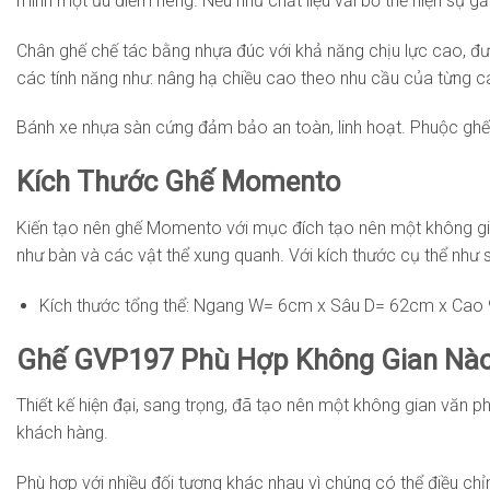
mình một ưu điểm riêng. Nếu như chất liệu vải bố thể hiện sự
Chân ghế chế tác bằng nhựa đúc với khả năng chịu lực cao, đườ
các tính năng như: nâng hạ chiều cao theo nhu cầu của từng cá 
Bánh xe nhựa sàn cứng đảm bảo an toàn, linh hoạt. Phuộc gh
Kích Thước Ghế Momento
Kiến tạo nên ghế Momento với mục đích tạo nên một không gian 
như bàn và các vật thể xung quanh. Với kích thước cụ thể như 
Kích thước tổng thể: Ngang W= 6cm x Sâu D= 62cm x Ca
Ghế GVP197 Phù Hợp Không Gian Nà
Thiết kế hiện đại, sang trọng, đã tạo nên một không gian văn 
khách hàng.
Phù hợp với nhiều đối tượng khác nhau vì chúng có thể điều c