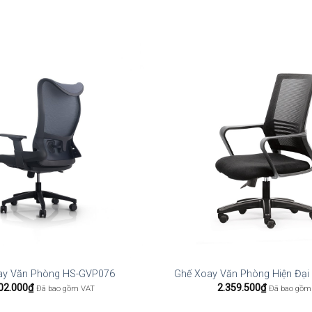
ay Văn Phòng HS-GVP076
Ghế Xoay Văn Phòng Hiện Đạ
02.000
₫
2.359.500
₫
Đã bao gồm VAT
Đã bao gồm