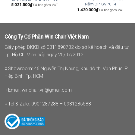
Nằm DP-GVP014
5.021.500
₫
Đã bao gồm VAT
1.420.000
₫
Đã bao gồm VAT
Công Ty Cổ Phần Win Chair Việt Nam
Giấy phép ĐKKD số 0311890732 do sở kế hoạch và đầu tư
Tp. Hồ Chí Minh cấp ngày 20/07/2012
◽ Showroom: 46 Nguyễn Thị Nhung, Khu đô thị Vạn Phúc, P.
Hiệp Bình, Tp. HCM
◽ Email:
winchair.vn@gmail.com
◽ Tel & Zalo: 0901287288 – 0931285588