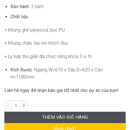
Bảo hành:
2 năm
Chất liệu:
+ Khung ghế plywood, bọc PU
+ Khung chân, tay vin nhôm đúc
+ Ly hợp thư giãn đa chức năng khóa 3 vị trí
Kích thước:
Ngang W=670 x Sâu D=620 x Cao
H=1180mm
Liên hệ ngay để nhận báo giá tốt nhất cho dự án của bạn!
Ghế Giám Đốc Nệm Da Cao Cấp DF-WC4164 số lượng
THÊM VÀO GIỎ HÀNG
MUA NGAY