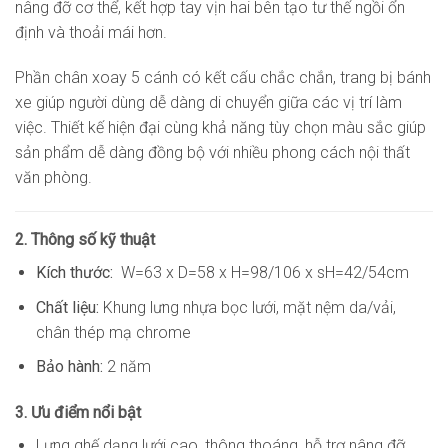
nâng đỡ cơ thể, kết hợp tay vịn hai bên tạo tư thế ngồi ổn
định và thoải mái hơn.
Phần chân xoay 5 cánh có kết cấu chắc chắn, trang bị bánh
xe giúp người dùng dễ dàng di chuyển giữa các vị trí làm
việc. Thiết kế hiện đại cùng khả năng tùy chọn màu sắc giúp
sản phẩm dễ dàng đồng bộ với nhiều phong cách nội thất
văn phòng.
2. Thông số kỹ thuật
Kích thước:
W=63 x D=58 x H=98/106 x sH=42/54cm
Chất liệu:
Khung lưng nhựa bọc lưới, mặt nệm da/vải,
chân thép mạ chrome
Bảo hành:
2 năm
3. Ưu điểm nổi bật
Lưng ghế dạng lưới cao, thông thoáng, hỗ trợ nâng đỡ