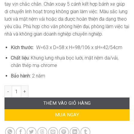
tay vịn chắc chắn. Chân xoay 5 cánh kết hợp bánh xe giúp
di chuyển linh hoạt trong không gian làm việc. Màu sắc lưng
lưới và mặt nệm vải hoặc da được hoàn thiện đa dạng theo
yêu cầu. Phù hợp cho văn phòng hiện đại, phòng làm việc tại
nhà và không gian doanh nghiệp chuyên nghiệp.
Kích thước:
W=63 x D=58 x H=98/106 x sH=42/54cm
Chất liệu:
Khung lưng nhựa bọc lưới, mặt nệm da/vải,
chân thép mạ chrome
Bảo hành:
2 năm
Ghế Xoay Văn Phòng Hiện Đại RPB-GVP103 số lượng
THÊM VÀO GIỎ HÀNG
MUA NGAY