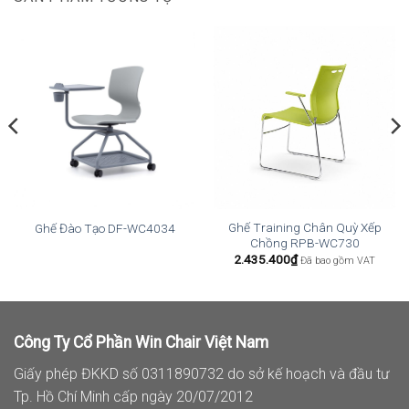
Ghế Training Chân Quỳ Xếp
Ghế Đào Tạo DF-WC4034
Chồng RPB-WC730
2.435.400
₫
Đã bao gồm VAT
Công Ty Cổ Phần Win Chair Việt Nam
Giấy phép ĐKKD số 0311890732 do sở kế hoạch và đầu tư
Tp. Hồ Chí Minh cấp ngày 20/07/2012