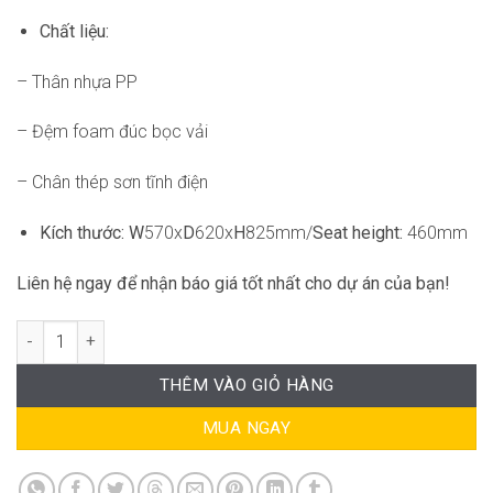
Chất liệu:
– Thân nhựa PP
– Đệm foam đúc bọc vải
– Chân thép sơn tĩnh điện
Kích thước: W
570x
D
620x
H
825mm/
Seat height:
460mm
Liên hệ ngay để nhận báo giá tốt nhất cho dự án của bạn!
Ghế Đào Tạo DF-WC4065 số lượng
THÊM VÀO GIỎ HÀNG
MUA NGAY