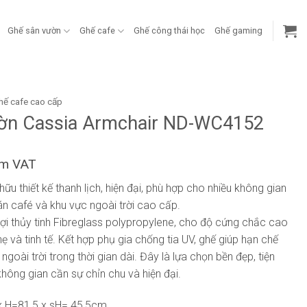
Ghế sân vườn
Ghế cafe
Ghế công thái học
Ghế gaming
hế cafe cao cấp
ờn Cassia Armchair ND-WC4152
ồm VAT
u thiết kế thanh lịch, hiện đại, phù hợp cho nhiều không gian
n café và khu vực ngoài trời cao cấp.
i thủy tinh Fibreglass polypropylene, cho độ cứng chắc cao
 và tinh tế. Kết hợp phụ gia chống tia UV, ghế giúp hạn chế
goài trời trong thời gian dài. Đây là lựa chọn bền đẹp, tiện
ông gian cần sự chỉn chu và hiện đại.
x H=81,5 x sH= 45,5cm