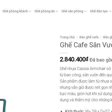
Ghế phòng khách
Ghế phòng ăn
Ghế văn phòng
Ghế đào tạo
Trang chủ
/
Bàn ghế cafe
/
Bàn g
Ghế Cafe Sân Vư
2.840.400
₫
Đã bao g
Ghế nhựa Cassia Armchair sở hữ
từ ban công, sân vườn đến quá
Sản phẩm được làm từ nhựa sợ
nhưng vẫn giữ được nét gọn nhẹ
bạc màu, giòn nứt khi sử dụng n
dụng và thẩm mỹ cho những kh
Kích thước:
W= 59 x D=57 