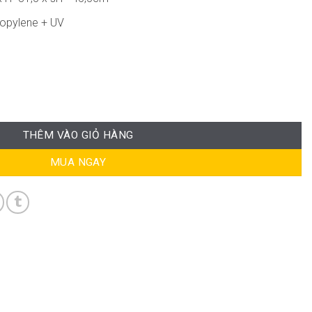
ropylene + UV
chair ND-WC4152 số lượng
THÊM VÀO GIỎ HÀNG
MUA NGAY