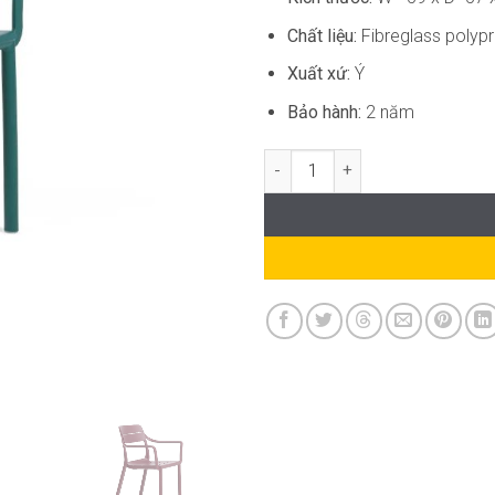
Chất liệu:
Fibreglass polyp
Xuất xứ:
Ý
Bảo hành:
2 năm
Ghế Cafe Sân Vườn Cassia Arm