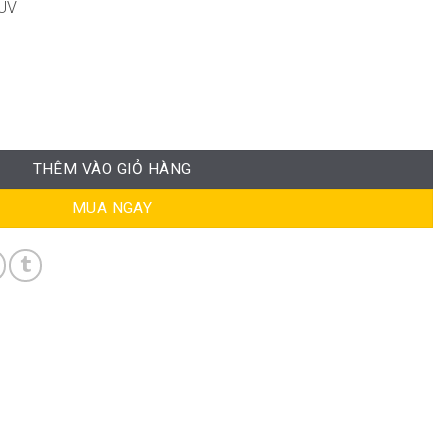
 UV
ấp ND-WC567 số lượng
THÊM VÀO GIỎ HÀNG
MUA NGAY