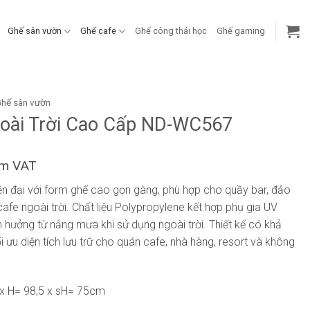
Ghế sân vườn
Ghế cafe
Ghế công thái học
Ghế gaming
hế sân vườn
oài Trời Cao Cấp ND-WC567
ồm VAT
iện đại với form ghế cao gọn gàng, phù hợp cho quầy bar, đảo
afe ngoài trời. Chất liệu Polypropylene kết hợp phụ gia UV
 hưởng từ nắng mưa khi sử dụng ngoài trời. Thiết kế có khả
ối ưu diện tích lưu trữ cho quán cafe, nhà hàng, resort và không
x H= 98,5 x sH= 75cm