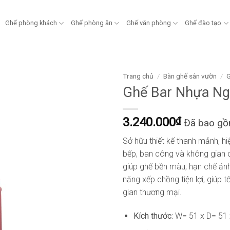
Ghế phòng khách
Ghế phòng ăn
Ghế văn phòng
Ghế đào tạo
Trang chủ
/
Bàn ghế sân vườn
/
G
Ghế Bar Nhựa Ng
3.240.000
₫
Đã bao g
Sở hữu thiết kế thanh mảnh, h
bếp, ban công và không gian c
giúp ghế bền màu, hạn chế ảnh
năng xếp chồng tiện lợi, giúp t
gian thương mại.
Kích thước:
W= 51 x D= 51 