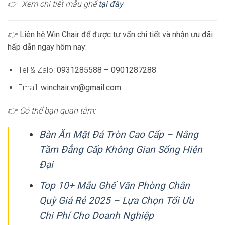
👉 Xem chi tiết mẫu ghế
tại đây
👉
Liên hệ Win Chair để được tư vấn chi tiết và nhận ưu đãi
hấp dẫn ngay hôm nay:
Tel & Zalo:
0931285588 – 0901287288
Email:
winchair.vn@gmail.com
👉 Có thể bạn quan tâm:
Bàn Ăn Mặt Đá Tròn Cao Cấp – Nâng
Tầm Đẳng Cấp Không Gian Sống Hiện
Đại
Top 10+ Mẫu Ghế Văn Phòng Chân
Quỳ Giá Rẻ 2025 – Lựa Chọn Tối Ưu
Chi Phí Cho Doanh Nghiệp