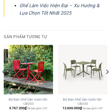
Ghế Làm Việc Hiện Đại – Xu Hướng &
Lựa Chọn Tốt Nhất 2025
SẢN PHẨM TƯƠNG TỰ
Bộ Bàn Ghế Sân Vườn ND-
Bộ Bàn Ghế Sân Vườn ND-
CB050
CB030
5.767.200
₫
12.636.000
₫
Đã bao gồm VAT
Đã bao gồm VAT