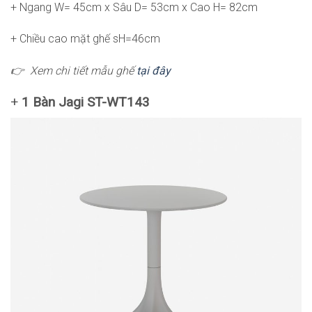
+ Ngang W= 45cm x Sâu D= 53cm x Cao H= 82cm
+ Chiều cao mặt ghế sH=46cm
👉 Xem chi tiết mẫu ghế
tại đây
+
1 Bàn Jagi ST-WT143