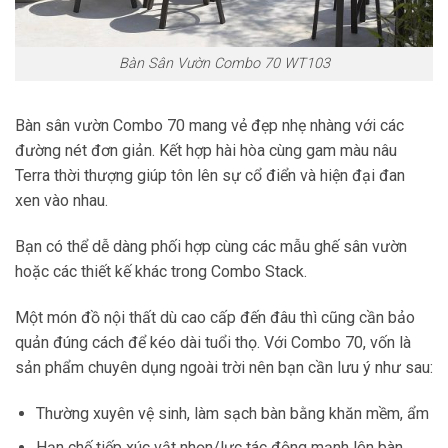
Bàn Sân Vườn Combo 70 WT103
Bàn sân vườn Combo 70 mang vẻ đẹp nhẹ nhàng với các
đường nét đơn giản. Kết hợp hài hòa cùng gam màu nâu
Terra thời thượng giúp tôn lên sự cổ điển và hiện đại đan
xen vào nhau.
Bạn có thể dễ dàng phối hợp cùng các mẫu ghế sân vườn
hoặc các thiết kế khác trong Combo Stack.
Một món đồ nội thất dù cao cấp đến đâu thì cũng cần bảo
quản đúng cách để kéo dài tuổi thọ. Với Combo 70, vốn là
sản phẩm chuyên dụng ngoài trời nên bạn cần lưu ý như sau:
Thường xuyên vệ sinh, làm sạch bàn bằng khăn mềm, ẩm
Hạn chế tiếp xúc vật nhọn/lực tác động mạnh lên bàn