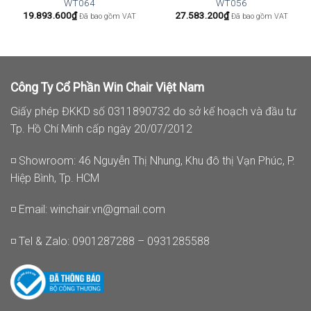
WT064
WT056
19.893.600
₫
27.583.200
₫
Đã bao gồm VAT
Đã bao gồm VAT
Công Ty Cổ Phần Win Chair Việt Nam
Giấy phép ĐKKD số 0311890732 do sở kế hoạch và đầu tư
Tp. Hồ Chí Minh cấp ngày 20/07/2012
◽ Showroom: 46 Nguyễn Thị Nhung, Khu đô thị Vạn Phúc, P.
Hiệp Bình, Tp. HCM
◽ Email:
winchair.vn@gmail.com
◽ Tel & Zalo: 0901287288 – 0931285588