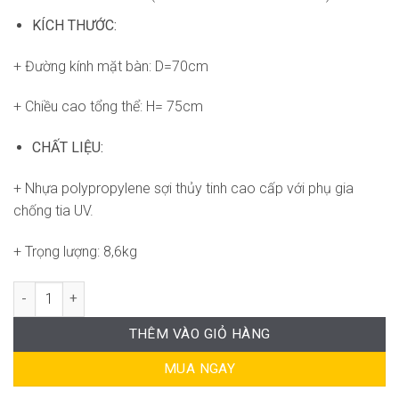
KÍCH THƯỚC:
+ Đường kính mặt bàn: D=70cm
+ Chiều cao tổng thể: H= 75cm
CHẤT LIỆU:
+ Nhựa polypropylene sợi thủy tinh cao cấp với phụ gia
chống tia UV.
+ Trọng lượng: 8,6kg
Bàn Combo 70 ND-WT103 số lượng
THÊM VÀO GIỎ HÀNG
MUA NGAY