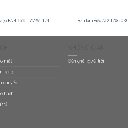
việc EA 4 1515 TAV-WT174
Bàn làm việc AI 2 1206 O
ÁCH
KHÔNG GIAN
ảo mật
Bàn ghế ngoài trời
án hàng
ận chuyển
ảo hành
 trả