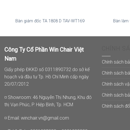
Bàn giám đốc TA 1808 D TAV-WT169
Bàn làm 
CHÍNH S
Công Ty Cổ Phần Win Chair Việt
Nam
Chính sách b
Giấy phép ĐKKD số 0311890732 do sở kế
Chính sách b
hoạch và đầu tư Tp. Hồ Chí Minh cấp ngày
Chính sách v
20/07/2012
Chính sách b
◽ Showroom: 46 Nguyễn Thị Nhung, Khu đô
thị Vạn Phúc, P. Hiệp Bình, Tp. HCM
Chính sách đổi
◽ Email:
winchair.vn@gmail.com