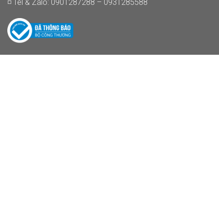
◽ Tel & Zalo: 0901287288 – 0931285588