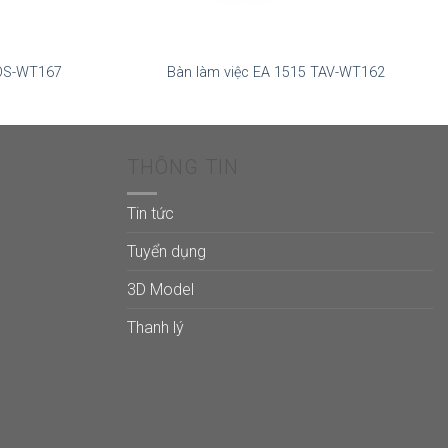
SOS-WT167
Bàn làm việc EA 1515 TAV-WT162
THÔNG TIN
Tin tức
Tuyển dụng
3D Model
Thanh lý