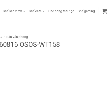
Ghế sân vườn
Ghế cafe
Ghế công thái học
Ghế gaming
G
/
Bàn văn phòng
 160816 OSOS-WT158