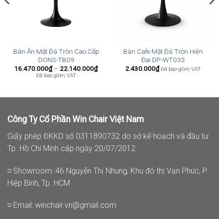
Bàn Ăn Mặt Đá Tròn Cao Cấp
Bàn Cafe Mặt Đá Tròn Hiện
DONS-TB09
Đại DP-WT033
oảng
Khoảng
16.470.000
₫
–
22.140.000
₫
2.430.000
₫
Đã bao gồm VAT
:
giá:
Đã bao gồm VAT
từ
.948.000₫
16.470.000₫
n
đến
.940.000₫
22.140.000₫
Công Ty Cổ Phần Win Chair Việt Nam
Giấy phép ĐKKD số 0311890732 do sở kế hoạch và đầu tư
Tp. Hồ Chí Minh cấp ngày 20/07/2012
◽ Showroom: 46 Nguyễn Thị Nhung, Khu đô thị Vạn Phúc, P.
Hiệp Bình, Tp. HCM
◽ Email:
winchair.vn@gmail.com