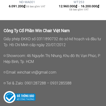
ND-WA001
WT253
Kho
6.091.200
₫
12.960.000
₫
–
16.200.000
₫
Đã bao gồm VAT
giá:
Đã bao gồm VAT
từ
12.9
đến
16.2
Công Ty Cổ Phần Win Chair Việt Nam
Giấy phép ĐKKD số 0311890732 do sở kế hoạch và đầu tư
Tp. Hồ Chí Minh cấp ngày 20/07/2012
◽ Showroom: 46 Nguyễn Thị Nhung, Khu đô thị Vạn Phúc, P.
Hiệp Bình, Tp. HCM
◽ Email:
winchair.vn@gmail.com
◽ Tel & Zalo: 0901287288 – 0931285588