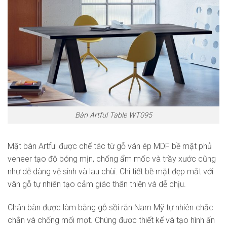
Bàn Artful Table WT095
Mặt bàn Artful được chế tác từ gỗ ván ép MDF bề mặt phủ
veneer tạo độ bóng mịn, chống ẩm mốc và trầy xước cũng
như dễ dàng vệ sinh và lau chùi. Chi tiết bề mặt đẹp mắt với
vân gỗ tự nhiên tạo cảm giác thân thiện và dễ chịu.
Chân bàn được làm bằng gỗ sồi rắn Nam Mỹ tự nhiên chắc
chắn và chống mối mọt. Chúng được thiết kế và tạo hình ấn