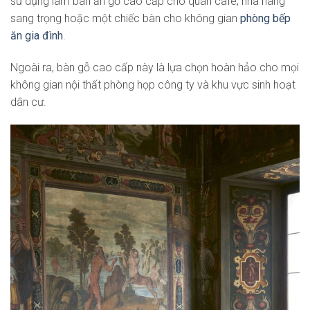
sử dụng làm bàn ăn gỗ cao cấp cho quán cafe, nhà hàng
sang trọng hoặc một chiếc bàn cho không gian
phòng bếp
ăn gia đình
.
Ngoài ra, bàn gỗ cao cấp này là lựa chọn hoàn hảo cho mọi
không gian nội thất phòng họp công ty và khu vực sinh hoạt
dân cư.