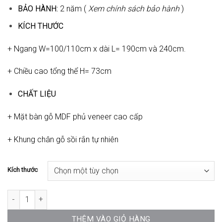
đến
BẢO HÀNH:
2 năm (
Xem chính sách bảo hành
)
16.902.000₫
KÍCH THƯỚC
+ Ngang W=100/110cm x dài L= 190cm và 240cm.
+ Chiều cao tổng thể H= 73cm
CHẤT LIỆU
+ Mặt bàn gỗ MDF phủ veneer cao cấp
+ Khung chân gỗ sồi rắn tự nhiên
Kích thước
Bàn Artful Table SG-WT095 số lượng
THÊM VÀO GIỎ HÀNG