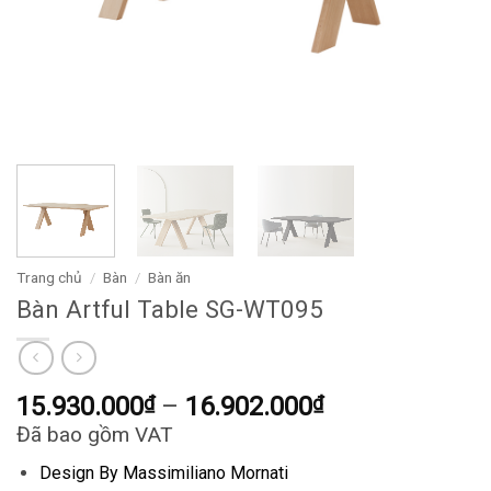
Trang chủ
/
Bàn
/
Bàn ăn
Bàn Artful Table SG-WT095
Khoảng
15.930.000
₫
–
16.902.000
₫
giá:
Đã bao gồm VAT
từ
Design By Massimiliano Mornati
15.930.000₫