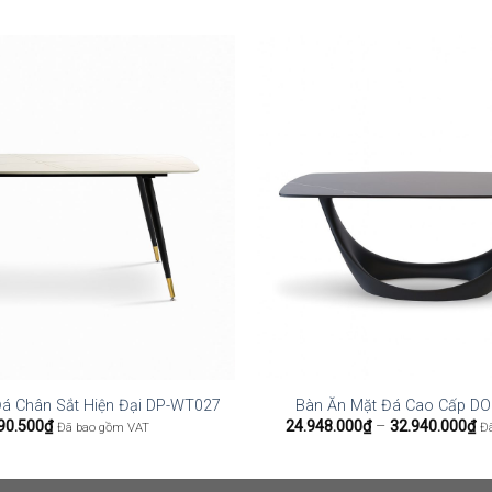
á Chân Sắt Hiện Đại DP-WT027
Bàn Ăn Mặt Đá Cao Cấp D
K
90.500
₫
24.948.000
₫
–
32.940.000
₫
Đã bao gồm VAT
Đ
gi
từ
24
đế