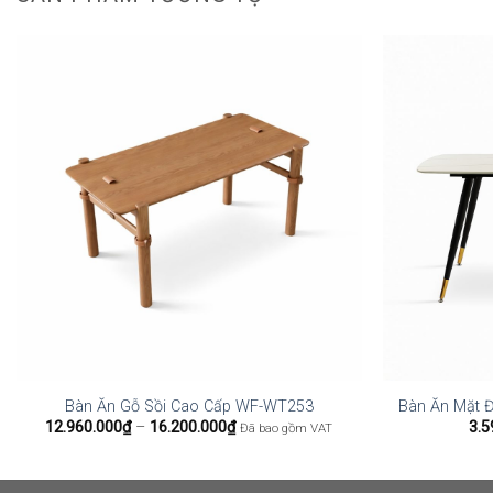
Bàn Ăn Gỗ Sồi Cao Cấp WF-WT253
Bàn Ăn Mặt Đ
Khoảng
12.960.000
₫
–
16.200.000
₫
3.5
Đã bao gồm VAT
giá:
từ
12.960.000₫
đến