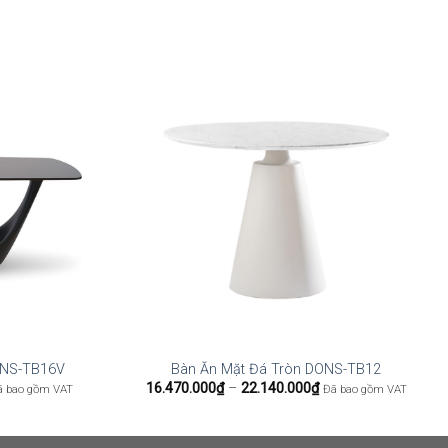
ONS-TB16V
Bàn Ăn Mặt Đá Tròn DONS-TB12
hoảng
Khoảng
16.470.000
₫
–
22.140.000
₫
ã bao gồm VAT
Đã bao gồm VAT
á:
giá:
từ
.948.000₫
16.470.000₫
n
đến