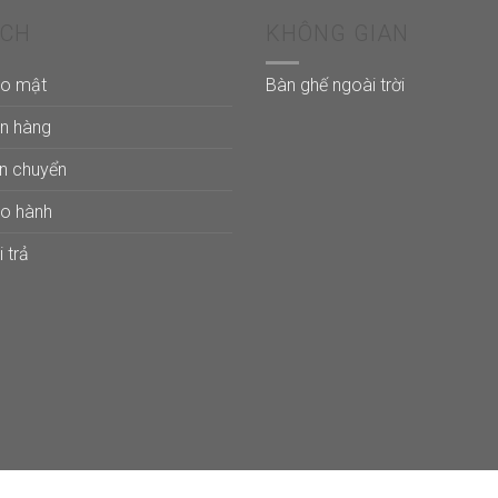
32
ÁCH
KHÔNG GIAN
ảo mật
Bàn ghế ngoài trời
án hàng
ận chuyển
ảo hành
 trả