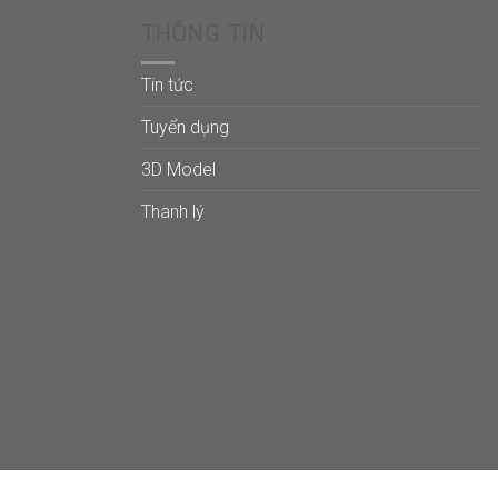
.940.000₫
22.140.000₫
THÔNG TIN
Tin tức
Tuyển dụng
3D Model
Thanh lý