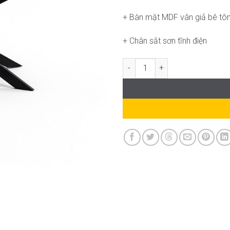
+ Bàn mặt MDF vân giả bê tô
+ Chân sắt sơn tĩnh điện
Bàn Orizo AK-WT021 số lượng