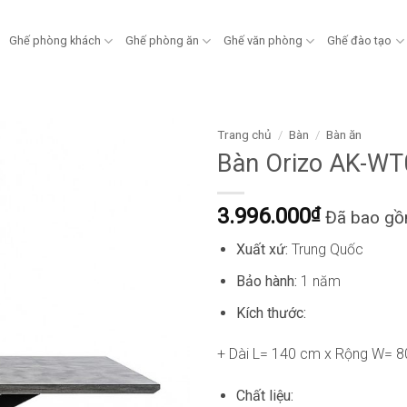
Ghế phòng khách
Ghế phòng ăn
Ghế văn phòng
Ghế đào tạo
Trang chủ
/
Bàn
/
Bàn ăn
Bàn Orizo AK-WT
3.996.000
₫
Đã bao g
Xuất xứ:
Trung Quốc
Bảo hành:
1 năm
Kích thước:
+ Dài L= 140 cm x Rộng W= 
Chất liệu: