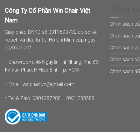
16.200.000₫
CHÍNH S
Công Ty Cổ Phần Win Chair Việt
Nam
Chính sách b
Giấy phép ĐKKD số 0311890732 do sở kế
Chính sách b
hoạch và đầu tư Tp. Hồ Chí Minh cấp ngày
Chính sách v
20/07/2012
Chính sách b
◽ Showroom: 46 Nguyễn Thị Nhung, Khu đô
thị Vạn Phúc, P. Hiệp Bình, Tp. HCM
Chính sách đổi
◽ Email:
winchair.vn@gmail.com
◽ Tel & Zalo: 0901287288 – 0931285588