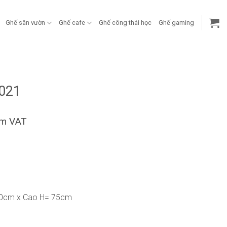
Ghế sân vườn
Ghế cafe
Ghế công thái học
Ghế gaming
021
ồm VAT
80cm x Cao H= 75cm