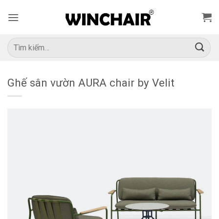
Bỏ
qua
nội
dung
Tìm
kiếm:
Ghế sân vườn AURA chair by Velit