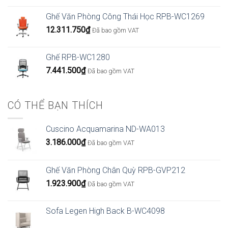
Ghế Văn Phòng Công Thái Học RPB-WC1269
12.311.750
₫
Đã bao gồm VAT
Ghế RPB-WC1280
7.441.500
₫
Đã bao gồm VAT
CÓ THỂ BẠN THÍCH
Cuscino Acquamarina ND-WA013
3.186.000
₫
Đã bao gồm VAT
Ghế Văn Phòng Chân Quỳ RPB-GVP212
1.923.900
₫
Đã bao gồm VAT
Sofa Legen High Back B-WC4098