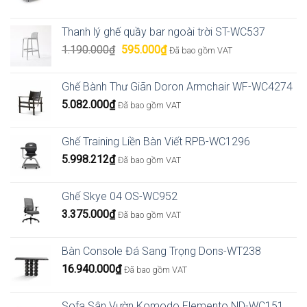
Thanh lý ghế quầy bar ngoài trời ST-WC537
Giá
Giá
1.190.000
₫
595.000
₫
Đã bao gồm VAT
gốc
hiện
là:
tại
Ghế Bành Thư Giãn Doron Armchair WF-WC4274
1.190.000₫.
là:
5.082.000
₫
Đã bao gồm VAT
595.000₫.
Ghế Training Liền Bàn Viết RPB-WC1296
5.998.212
₫
Đã bao gồm VAT
Ghế Skye 04 OS-WC952
3.375.000
₫
Đã bao gồm VAT
Bàn Console Đá Sang Trọng Dons-WT238
16.940.000
₫
Đã bao gồm VAT
Sofa Sân Vườn Komodo Elemento ND-WC151