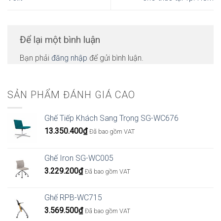
Để lại một bình luận
Bạn phải
đăng nhập
để gửi bình luận.
SẢN PHẨM ĐÁNH GIÁ CAO
Ghế Tiếp Khách Sang Trọng SG-WC676
13.350.400
₫
Đã bao gồm VAT
Ghế Iron SG-WC005
3.229.200
₫
Đã bao gồm VAT
Ghế RPB-WC715
3.569.500
₫
Đã bao gồm VAT