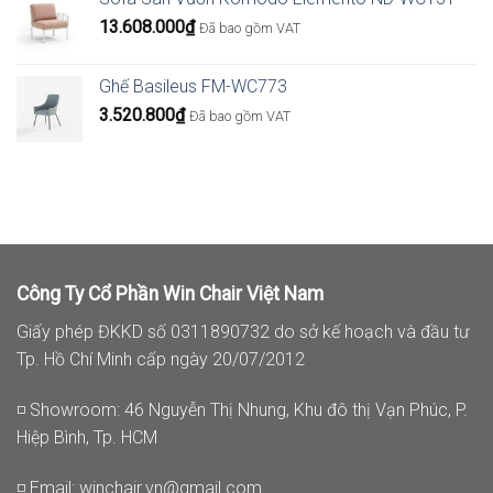
13.608.000
₫
Đã bao gồm VAT
Ghế Basileus FM-WC773
3.520.800
₫
Đã bao gồm VAT
Công Ty Cổ Phần Win Chair Việt Nam
Giấy phép ĐKKD số 0311890732 do sở kế hoạch và đầu tư
Tp. Hồ Chí Minh cấp ngày 20/07/2012
◽ Showroom: 46 Nguyễn Thị Nhung, Khu đô thị Vạn Phúc, P.
Hiệp Bình, Tp. HCM
◽ Email:
winchair.vn@gmail.com