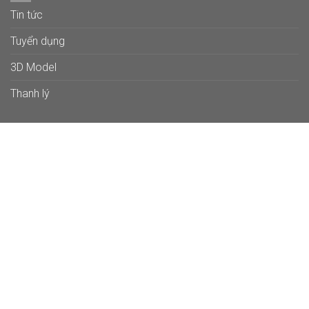
Tin tức
Tuyển dụng
3D Model
Thanh lý