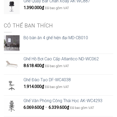
Ghế Quầy Bar Chân Xoay AK-WC887
4.266.000₫
1.390.000
₫
Đã bao gồm VAT
đến
6.426.000₫
CÓ THỂ BẠN THÍCH
Bộ bàn ăn 4 ghế hiện đại MD-CB010
Ghế Hồ Bơi Cao Cấp Atlantico ND-WC062
8.618.400
₫
Đã bao gồm VAT
Ghế Đào Tạo DF-WC4038
1.914.000
₫
Đã bao gồm VAT
Ghế Văn Phòng Công Thái Học AK-WC4293
Khoảng
6.069.600
₫
–
6.339.600
₫
Đã bao gồm VAT
giá: