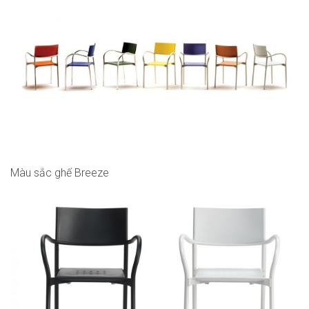
Màu sắc ghế Breeze