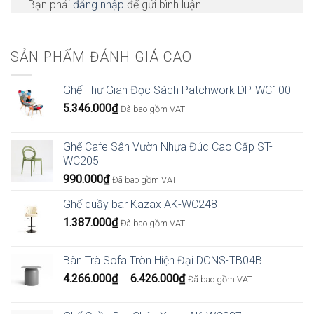
Bạn phải
đăng nhập
để gửi bình luận.
SẢN PHẨM ĐÁNH GIÁ CAO
Ghế Thư Giãn Đọc Sách Patchwork DP-WC100
5.346.000
₫
Đã bao gồm VAT
Ghế Cafe Sân Vườn Nhựa Đúc Cao Cấp ST-
WC205
990.000
₫
Đã bao gồm VAT
Ghế quầy bar Kazax AK-WC248
1.387.000
₫
Đã bao gồm VAT
Bàn Trà Sofa Tròn Hiện Đại DONS-TB04B
Khoảng
4.266.000
₫
–
6.426.000
₫
Đã bao gồm VAT
giá:
từ