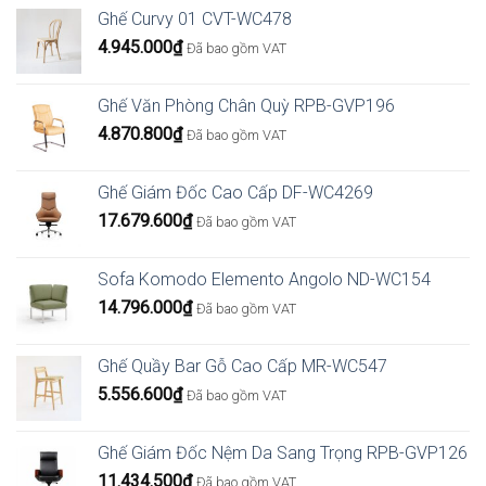
từ
Ghế Curvy 01 CVT-WC478
6.069.600₫
4.945.000
₫
Đã bao gồm VAT
đến
6.339.600₫
Ghế Văn Phòng Chân Quỳ RPB-GVP196
4.870.800
₫
Đã bao gồm VAT
Ghế Giám Đốc Cao Cấp DF-WC4269
17.679.600
₫
Đã bao gồm VAT
Sofa Komodo Elemento Angolo ND-WC154
14.796.000
₫
Đã bao gồm VAT
Ghế Quầy Bar Gỗ Cao Cấp MR-WC547
5.556.600
₫
Đã bao gồm VAT
Ghế Giám Đốc Nệm Da Sang Trọng RPB-GVP126
11.434.500
₫
Đã bao gồm VAT