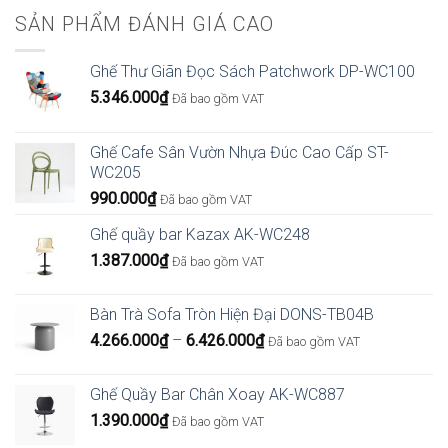
SẢN PHẨM ĐÁNH GIÁ CAO
Ghế Thư Giãn Đọc Sách Patchwork DP-WC100
5.346.000
₫
Đã bao gồm VAT
Ghế Cafe Sân Vườn Nhựa Đúc Cao Cấp ST-
WC205
990.000
₫
Đã bao gồm VAT
Ghế quầy bar Kazax AK-WC248
1.387.000
₫
Đã bao gồm VAT
Bàn Trà Sofa Tròn Hiện Đại DONS-TB04B
Khoảng
4.266.000
₫
–
6.426.000
₫
Đã bao gồm VAT
giá:
từ
Ghế Quầy Bar Chân Xoay AK-WC887
4.266.000₫
1.390.000
₫
Đã bao gồm VAT
đến
6.426.000₫