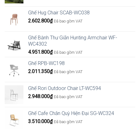
Ghế Hug Chair SCAB-WC038
2.602.800
₫
Đã bao gồm VAT
Ghế Bành Thư Giãn Hunting Armchair WF-
WC4302
4.951.800
₫
Đã bao gồm VAT
Ghế RPB-WC198
2.011.350
₫
Đã bao gồm VAT
Ghế Rori Outdoor Chair LT-WC594
2.948.000
₫
Đã bao gồm VAT
Ghế Cafe Chân Quỳ Hiện Đại SG-WC324
3.510.000
₫
Đã bao gồm VAT