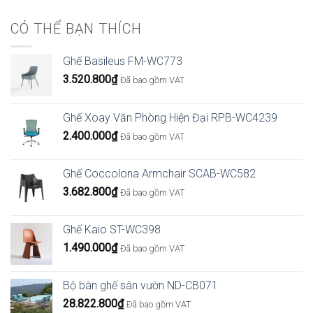
CÓ THỂ BẠN THÍCH
Ghế Basileus FM-WC773
3.520.800
₫
Đã bao gồm VAT
Ghế Xoay Văn Phòng Hiện Đại RPB-WC4239
2.400.000
₫
Đã bao gồm VAT
Ghế Coccolona Armchair SCAB-WC582
3.682.800
₫
Đã bao gồm VAT
Ghế Kaio ST-WC398
1.490.000
₫
Đã bao gồm VAT
Bộ bàn ghế sân vườn ND-CB071
28.822.800
₫
Đã bao gồm VAT