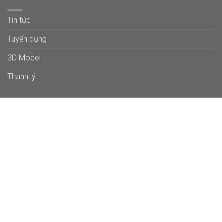
Tin tức
Tuyển dụng
3D Model
Thanh lý