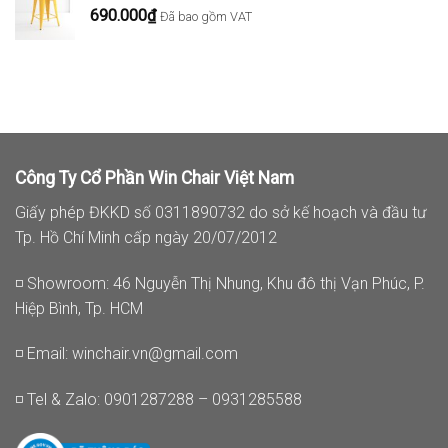
690.000
₫
Đã bao gồm VAT
đến
4.590.000₫
Công Ty Cổ Phần Win Chair Việt Nam
Giấy phép ĐKKD số 0311890732 do sở kế hoạch và đầu tư
Tp. Hồ Chí Minh cấp ngày 20/07/2012
◽ Showroom: 46 Nguyễn Thị Nhung, Khu đô thị Vạn Phúc, P.
Hiệp Bình, Tp. HCM
◽ Email:
winchair.vn@gmail.com
◽ Tel & Zalo: 0901287288 – 0931285588