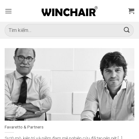
Bỏ
qua
nội
dung
Tìm
kiếm:
Favaretto & Partners
Sự tò mò, kiên trì và niềm đam mê nghiên cứu đã tạo nên nét [...]