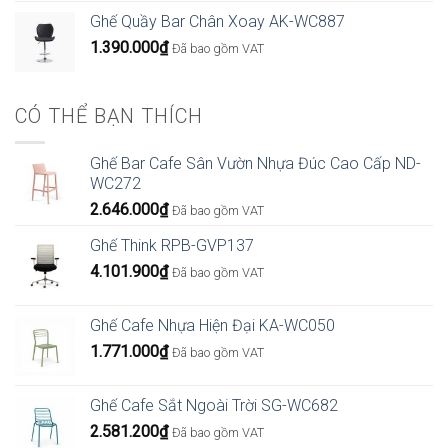
từ
Ghế Quầy Bar Chân Xoay AK-WC887
4.266.000₫
1.390.000
₫
Đã bao gồm VAT
đến
6.426.000₫
CÓ THỂ BẠN THÍCH
Ghế Bar Cafe Sân Vườn Nhựa Đúc Cao Cấp ND-
WC272
2.646.000
₫
Đã bao gồm VAT
Ghế Think RPB-GVP137
4.101.900
₫
Đã bao gồm VAT
Ghế Cafe Nhựa Hiện Đại KA-WC050
1.771.000
₫
Đã bao gồm VAT
Ghế Cafe Sắt Ngoài Trời SG-WC682
2.581.200
₫
Đã bao gồm VAT