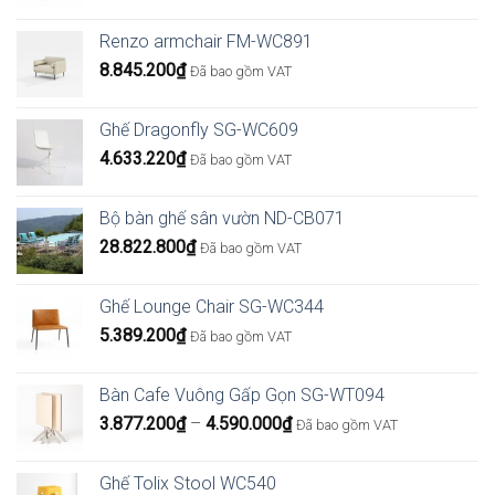
Renzo armchair FM-WC891
8.845.200
₫
Đã bao gồm VAT
Ghế Dragonfly SG-WC609
4.633.220
₫
Đã bao gồm VAT
Bộ bàn ghế sân vườn ND-CB071
28.822.800
₫
Đã bao gồm VAT
Ghế Lounge Chair SG-WC344
5.389.200
₫
Đã bao gồm VAT
Bàn Cafe Vuông Gấp Gọn SG-WT094
Khoảng
3.877.200
₫
–
4.590.000
₫
Đã bao gồm VAT
giá:
từ
Ghế Tolix Stool WC540
3.877.200₫