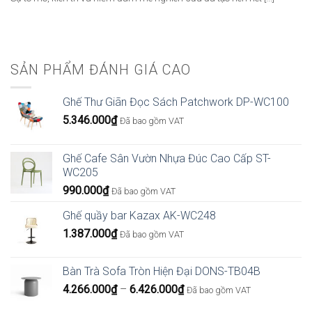
SẢN PHẨM ĐÁNH GIÁ CAO
Ghế Thư Giãn Đọc Sách Patchwork DP-WC100
5.346.000
₫
Đã bao gồm VAT
Ghế Cafe Sân Vườn Nhựa Đúc Cao Cấp ST-
WC205
990.000
₫
Đã bao gồm VAT
Ghế quầy bar Kazax AK-WC248
1.387.000
₫
Đã bao gồm VAT
Bàn Trà Sofa Tròn Hiện Đại DONS-TB04B
Khoảng
4.266.000
₫
–
6.426.000
₫
Đã bao gồm VAT
giá: