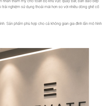
iểm nhấn thẩm mỹ cho toàn bộ khu vực quầy bar, bàn đảo bếp
 trải nghiệm sử dụng thoải mái hơn so với nhiều dòng ghế cố
 tính. Sản phẩm phù hợp cho cả không gian gia đình lẫn mô hình