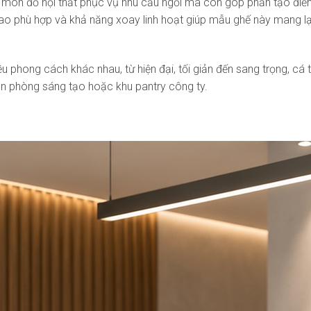
một món đồ nội thất phục vụ nhu cầu ngồi mà còn góp phần tạo đ
ao phù hợp và khả năng xoay linh hoạt giúp mẫu ghế này mang lại
u phong cách khác nhau, từ hiện đại, tối giản đến sang trọng, cá
n phòng sáng tạo hoặc khu pantry công ty.