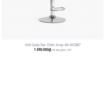
Ghế Quầy Bar Chân Xoay AK-WC887
1.390.000
₫
Đã bao gồm VAT