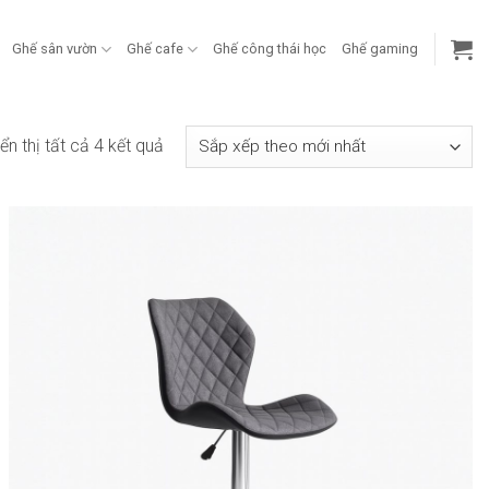
Ghế sân vườn
Ghế cafe
Ghế công thái học
Ghế gaming
Đã
ển thị tất cả 4 kết quả
sắp
xếp
theo
mới
nhất