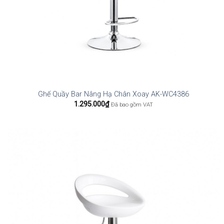
Ghế Quầy Bar Nâng Hạ Chân Xoay AK-WC4386
1.295.000
₫
Đã bao gồm VAT