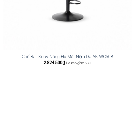
Ghế Bar Xoay Nâng Hạ Mặt Nệm Da AK-WC508
2.824.500
₫
Đã bao gồm VAT