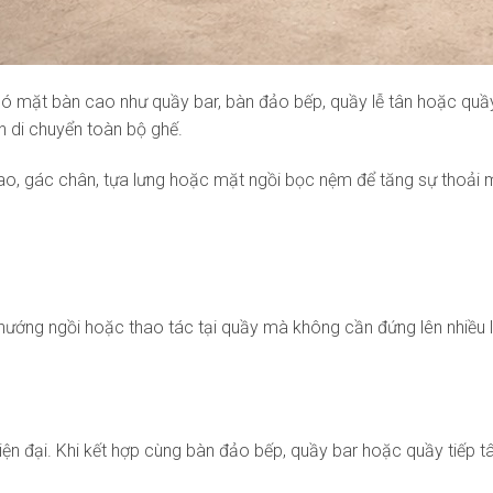
có mặt bàn cao như quầy bar, bàn đảo bếp, quầy lễ tân hoặc qu
n di chuyển toàn bộ ghế.
o, gác chân, tựa lưng hoặc mặt ngồi bọc nệm để tăng sự thoải má
ướng ngồi hoặc thao tác tại quầy mà không cần đứng lên nhiều lầ
ện đại. Khi kết hợp cùng bàn đảo bếp, quầy bar hoặc quầy tiếp t