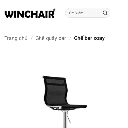
Bỏ
qua
Tìm
kiếm:
nội
dung
Trang chủ
/
Ghế quầy bar
/
Ghế bar xoay