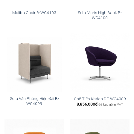
Sofa Maris High Back B-
Malibu Chair B-WC4103
WC4100
Sofa Văn Phòng Hiện Đại B-
Ghế Tiếp Khách DF-WC4089
WC4099
8.856.000
₫
Đã bao gồm VAT