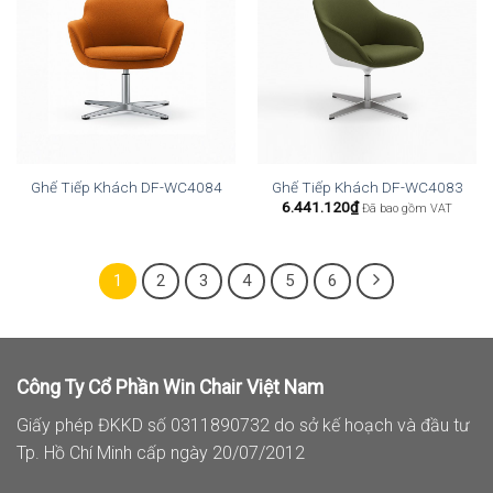
Ghế Tiếp Khách DF-WC4084
Ghế Tiếp Khách DF-WC4083
6.441.120
₫
Đã bao gồm VAT
1
2
3
4
5
6
Công Ty Cổ Phần Win Chair Việt Nam
Giấy phép ĐKKD số 0311890732 do sở kế hoạch và đầu tư
Tp. Hồ Chí Minh cấp ngày 20/07/2012