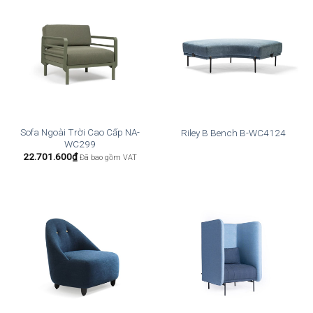
Sofa Ngoài Trời Cao Cấp NA-
Riley B Bench B-WC4124
WC299
22.701.600
₫
Đã bao gồm VAT