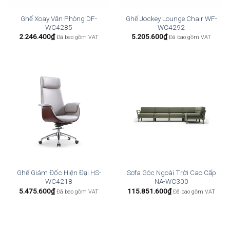
Ghế Xoay Văn Phòng DF-
Ghế Jockey Lounge Chair WF-
WC4285
WC4292
2.246.400
₫
5.205.600
₫
Đã bao gồm VAT
Đã bao gồm VAT
Ghế Giám Đốc Hiện Đại HS-
Sofa Góc Ngoài Trời Cao Cấp
WC4218
NA-WC300
5.475.600
₫
115.851.600
₫
Đã bao gồm VAT
Đã bao gồm VAT