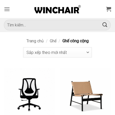
Bỏ
qua
nội
dung
Tìm
kiếm:
Trang chủ
/
Ghế
/
Ghế công cộng