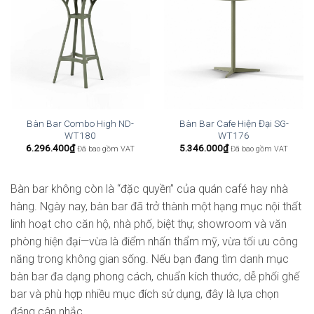
Bàn Bar Combo High ND-
Bàn Bar Cafe Hiện Đại SG-
WT180
WT176
6.296.400
₫
5.346.000
₫
Đã bao gồm VAT
Đã bao gồm VAT
Bàn bar không còn là “đặc quyền” của quán café hay nhà
hàng. Ngày nay, bàn bar đã trở thành một hạng mục nội thất
linh hoạt cho căn hộ, nhà phố, biệt thự, showroom và văn
phòng hiện đại—vừa là điểm nhấn thẩm mỹ, vừa tối ưu công
năng trong không gian sống. Nếu bạn đang tìm danh mục
bàn bar đa dạng phong cách, chuẩn kích thước, dễ phối ghế
bar và phù hợp nhiều mục đích sử dụng, đây là lựa chọn
đáng cân nhắc.