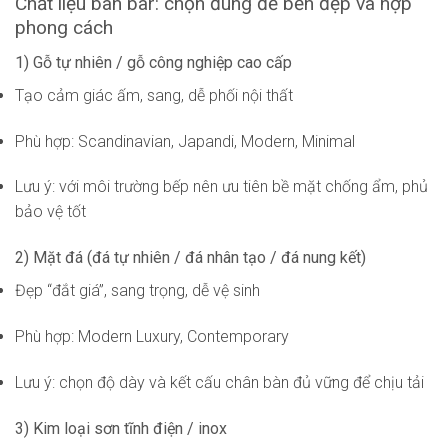
Chất liệu bàn bar: chọn đúng để bền đẹp và hợp
phong cách
1) Gỗ tự nhiên / gỗ công nghiệp cao cấp
Tạo cảm giác ấm, sang, dễ phối nội thất
Phù hợp: Scandinavian, Japandi, Modern, Minimal
Lưu ý: với môi trường bếp nên ưu tiên bề mặt chống ẩm, phủ
bảo vệ tốt
2) Mặt đá (đá tự nhiên / đá nhân tạo / đá nung kết)
Đẹp “đắt giá”, sang trọng, dễ vệ sinh
Phù hợp: Modern Luxury, Contemporary
Lưu ý: chọn độ dày và kết cấu chân bàn đủ vững để chịu tải
3) Kim loại sơn tĩnh điện / inox