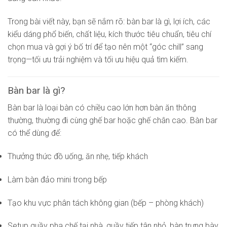
Trong bài viết này, bạn sẽ nắm rõ: bàn bar là gì, lợi ích, các
kiểu dáng phổ biến, chất liệu, kích thước tiêu chuẩn, tiêu chí
chọn mua và gợi ý bố trí để tạo nên một “góc chill” sang
trọng—tối ưu trải nghiệm và tối ưu hiệu quả tìm kiếm.
Bàn bar là gì?
Bàn bar là loại bàn có chiều cao lớn hơn bàn ăn thông
thường, thường đi cùng ghế bar hoặc ghế chân cao. Bàn bar
có thể dùng để:
Thưởng thức đồ uống, ăn nhẹ, tiếp khách
Làm bàn đảo mini trong bếp
Tạo khu vực phân tách không gian (bếp – phòng khách)
Setup quầy pha chế tại nhà, quầy tiếp tân nhỏ, bàn trưng bày