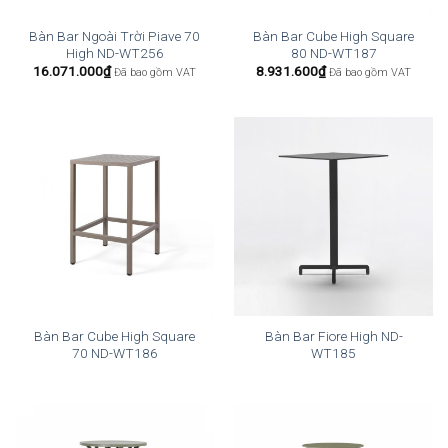
Bàn Bar Ngoài Trời Piave 70
Bàn Bar Cube High Square
High ND-WT256
80 ND-WT187
16.071.000
₫
8.931.600
₫
Đã bao gồm VAT
Đã bao gồm VAT
Bàn Bar Cube High Square
Bàn Bar Fiore High ND-
70 ND-WT186
WT185