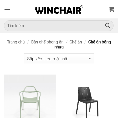
Bỏ
qua
nội
dung
Tìm
kiếm:
Trang chủ
/
Bàn ghế phòng ăn
/
Ghế ăn
/
Ghế ăn bằng
nhựa