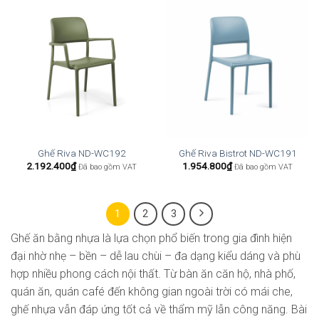
Ghế Riva ND-WC192
Ghế Riva Bistrot ND-WC191
2.192.400
₫
1.954.800
₫
Đã bao gồm VAT
Đã bao gồm VAT
1
2
3
Ghế ăn bằng nhựa là lựa chọn phổ biến trong gia đình hiện
đại nhờ nhẹ – bền – dễ lau chùi – đa dạng kiểu dáng và phù
hợp nhiều phong cách nội thất. Từ bàn ăn căn hộ, nhà phố,
quán ăn, quán café đến không gian ngoài trời có mái che,
ghế nhựa vẫn đáp ứng tốt cả về thẩm mỹ lẫn công năng. Bài