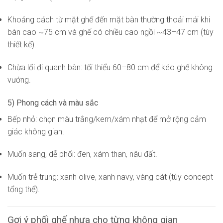
Khoảng cách từ mặt ghế đến mặt bàn thường thoải mái khi
bàn cao ~75 cm và ghế có chiều cao ngồi ~43–47 cm (tùy
thiết kế).
Chừa lối đi quanh bàn: tối thiểu 60–80 cm để kéo ghế không
vướng.
5) Phong cách và màu sắc
Bếp nhỏ: chọn màu trắng/kem/xám nhạt để mở rộng cảm
giác không gian.
Muốn sang, dễ phối: đen, xám than, nâu đất.
Muốn trẻ trung: xanh olive, xanh navy, vàng cát (tùy concept
tổng thể).
Gợi ý phối ghế nhựa cho từng không gian