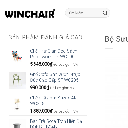
Bỏ
qua
Tìm
kiếm:
nội
dung
SẢN PHẨM ĐÁNH GIÁ CAO
Bộ Sưu
Ghế Thư Giãn Đọc Sách
Patchwork DP-WC100
5.346.000
₫
Đã bao gồm VAT
Ghế Cafe Sân Vườn Nhựa
Đúc Cao Cấp ST-WC205
990.000
₫
Đã bao gồm VAT
Ghế quầy bar Kazax AK-
WC248
1.387.000
₫
Đã bao gồm VAT
Bàn Trà Sofa Tròn Hiện Đại
DONS-TB04B