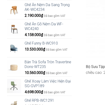
Ghế Ăn Nệm Da Sang Trọng
AK-WC4234
2.190.000
₫
Đã bao gồm VAT
Ghế Ăn Gỗ Nệm Da WF-
WC4240
4.158.000
₫
Đã bao gồm VAT
Ghế Funny B-WC910
13.530.000
₫
Đã bao gồm VAT
Bàn Trà Sofa Tròn Travertine
Bộ Sưu Tập
Dons-WT235
chiều cao: 
10.560.000
₫
Đã bao gồm VAT
Ghế Xoay Làm Việc Hiện Đại
SG-GVP189
4.698.000
₫
Đã bao gồm VAT
Ghế RPB-WC1291