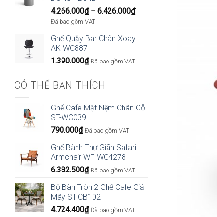
Khoảng
4.266.000
₫
–
6.426.000
₫
giá:
Đã bao gồm VAT
từ
Ghế Quầy Bar Chân Xoay
4.266.000₫
AK-WC887
đến
1.390.000
₫
6.426.000₫
Đã bao gồm VAT
CÓ THỂ BẠN THÍCH
Ghế Cafe Mặt Nệm Chân Gỗ
ST-WC039
790.000
₫
Đã bao gồm VAT
Ghế Bành Thư Giãn Safari
Armchair WF-WC4278
6.382.500
₫
Đã bao gồm VAT
Bộ Bàn Tròn 2 Ghế Cafe Giả
Mây ST-CB102
4.724.400
₫
Đã bao gồm VAT