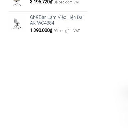
3.195.720
₫
Đã bao gồm VAT
Ghế Bàn Làm Việc Hiện Đại
AK-WC4384
1.390.000
₫
Đã bao gồm VAT