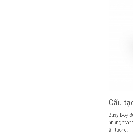
Cấu tạ
Busy Boy đư
những thanh
ấn tượng.