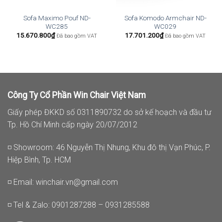
Sofa Maximo Pouf ND-
Sofa Komodo Armchair ND-
WC285
WC029
15.670.800
₫
17.701.200
₫
Đã bao gồm VAT
Đã bao gồm VAT
Công Ty Cổ Phần Win Chair Việt Nam
Giấy phép ĐKKD số 0311890732 do sở kế hoạch và đầu tư
Tp. Hồ Chí Minh cấp ngày 20/07/2012
◽ Showroom: 46 Nguyễn Thị Nhung, Khu đô thị Vạn Phúc, P.
Hiệp Bình, Tp. HCM
◽ Email:
winchair.vn@gmail.com
◽ Tel & Zalo: 0901287288 – 0931285588