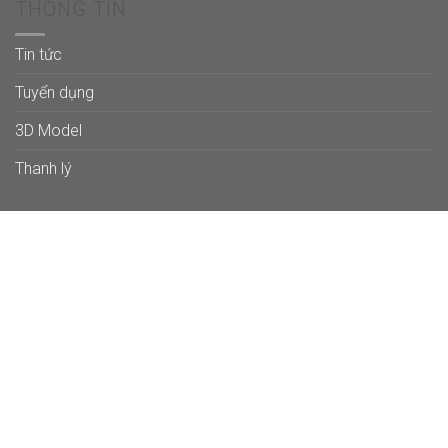
THÔNG TIN
Tin tức
Tuyển dụng
3D Model
Thanh lý