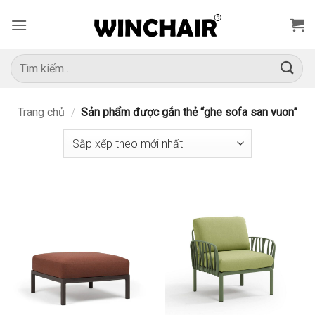
Bỏ
qua
nội
dung
Tìm
kiếm:
Trang chủ
/
Sản phẩm được gắn thẻ “ghe sofa san vuon”