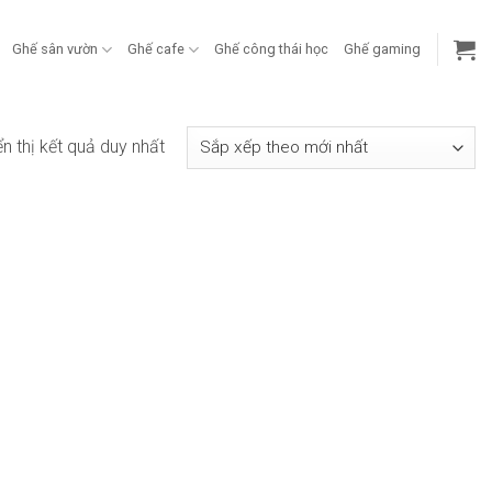
Ghế sân vườn
Ghế cafe
Ghế công thái học
Ghế gaming
ển thị kết quả duy nhất