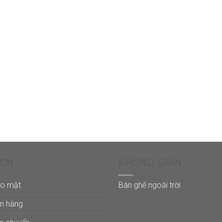
ÁCH
KHÔNG GIAN
ảo mật
Bàn ghế ngoài trời
án hàng