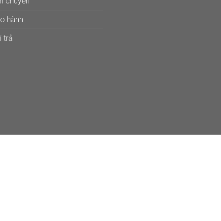
ận chuyển
ảo hành
 trả