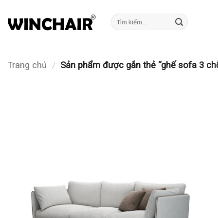
Bỏ
qua
Tìm
kiếm:
nội
dung
Trang chủ
/
Sản phẩm được gắn thẻ “ghế sofa 3 chỗ