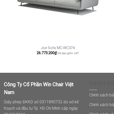
Joe Sofa MC-WC374
26.773.200
₫
Đã bao gồm VAT
CHÍNH S
Công Ty Cổ Phần Win Chair Việt
Nam
Chính sách b
Giấy phép ĐKKD số 0311890732 do sở kế
Chính sách b
hoạch và đầu tư Tp. Hồ Chí Minh cấp ngày