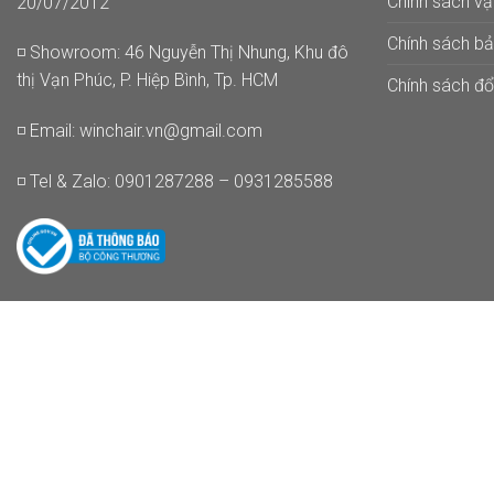
Chính sách v
20/07/2012
Chính sách b
◽ Showroom: 46 Nguyễn Thị Nhung, Khu đô
thị Vạn Phúc, P. Hiệp Bình, Tp. HCM
Chính sách đổi
◽ Email:
winchair.vn@gmail.com
◽ Tel & Zalo: 0901287288 – 0931285588