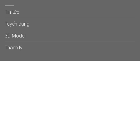
Tin tức
Tuyển dụng
3D Model
Thanh lý