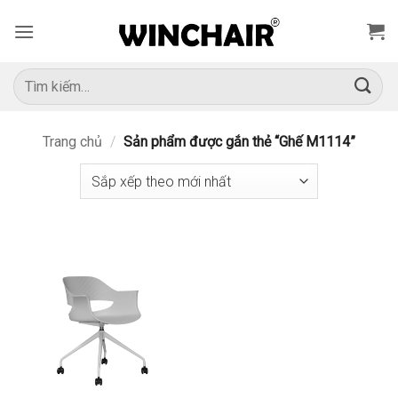
Bỏ
qua
nội
dung
Tìm
kiếm:
Trang chủ
/
Sản phẩm được gắn thẻ “Ghế M1114”