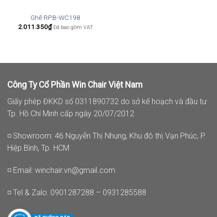
Ghế RPB-WC198
2.011.350
₫
Đã bao gồm VAT
Công Ty Cổ Phần Win Chair Việt Nam
Giấy phép ĐKKD số 0311890732 do sở kế hoạch và đầu tư
Tp. Hồ Chí Minh cấp ngày 20/07/2012
◽ Showroom: 46 Nguyễn Thị Nhung, Khu đô thị Vạn Phúc, P.
Hiệp Bình, Tp. HCM
◽ Email:
winchair.vn@gmail.com
◽ Tel & Zalo: 0901287288 – 0931285588