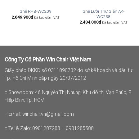
Ghế Lười Thư Giãn AK-
Ghế RPB-WC209
WC238
2.649.900
₫
Đã bao gồm VAT
2.484.000
₫
Đã bao gồm VAT
Công Ty Cổ Phần Win Chair Việt Nam
Giấy phép ĐKKD số 0311890732 do sở kế hoạch và đầu tư
Tp. Hồ Chí Minh cấp ngày 20/07/2012
◽ Showroom: 46 Nguyễn Thị Nhung, Khu đô thị Vạn Phúc, P.
Hiệp Bình, Tp. HCM
◽ Email:
winchair.vn@gmail.com
◽ Tel & Zalo: 0901287288 – 0931285588