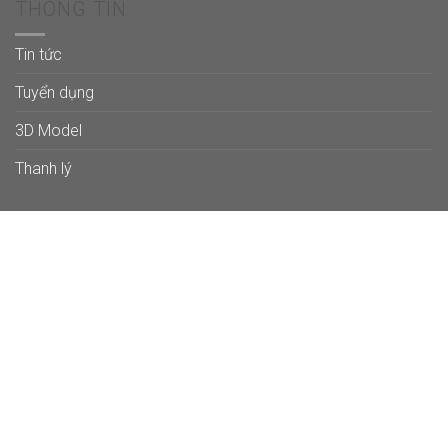
THÔNG TIN
Tin tức
Tuyển dụng
3D Model
Thanh lý