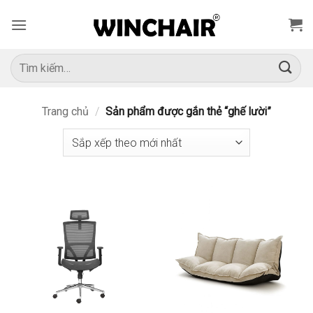
Bỏ
qua
nội
dung
Tìm
kiếm:
Trang chủ
/
Sản phẩm được gắn thẻ “ghế lười”