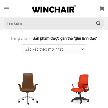
Bỏ
qua
nội
dung
Tìm
kiếm:
Trang chủ
/
Sản phẩm được gắn thẻ “ghế lãnh đạo”