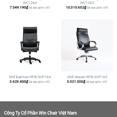
WC1264
WC1263
7.549.190
₫
10.310.652
₫
Đã bao gồm VAT
Đã bao gồm VAT
Ghế Batman RPB-GVP164
Ghế Verpan RPB-GVP163
3.623.400
₫
5.021.500
₫
Đã bao gồm VAT
Đã bao gồm VAT
Công Ty Cổ Phần Win Chair Việt Nam