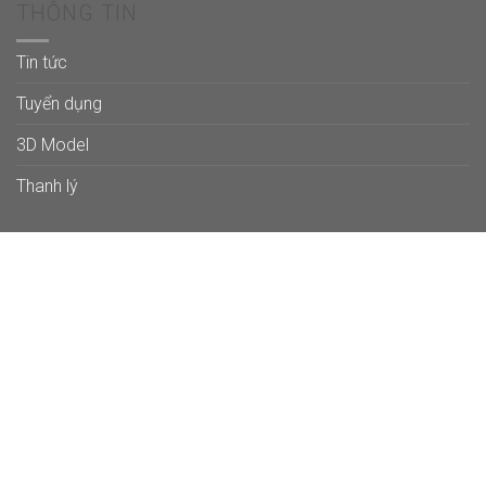
THÔNG TIN
Tin tức
Tuyển dụng
3D Model
Thanh lý