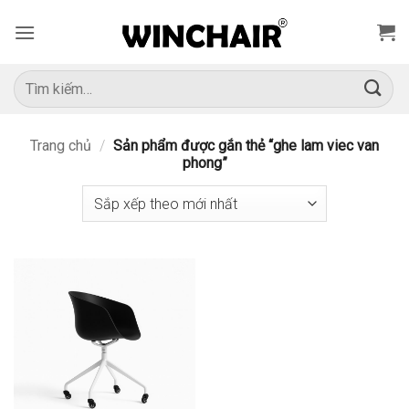
Bỏ
qua
nội
dung
Tìm
kiếm:
Trang chủ
/
Sản phẩm được gắn thẻ “ghe lam viec van
phong”