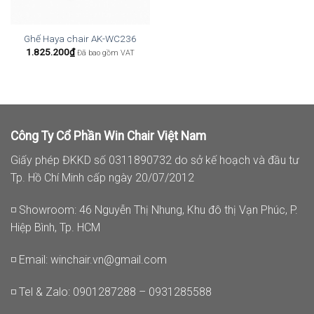
Ghế Haya chair AK-WC236
1.825.200
₫
Đã bao gồm VAT
Công Ty Cổ Phần Win Chair Việt Nam
Giấy phép ĐKKD số 0311890732 do sở kế hoạch và đầu tư
Tp. Hồ Chí Minh cấp ngày 20/07/2012
◽ Showroom: 46 Nguyễn Thị Nhung, Khu đô thị Vạn Phúc, P.
Hiệp Bình, Tp. HCM
◽ Email:
winchair.vn@gmail.com
◽ Tel & Zalo: 0901287288 – 0931285588