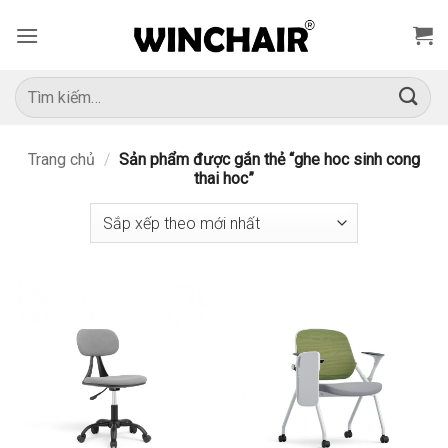
Bỏ
qua
nội
dung
Tìm
kiếm:
Trang chủ
/
Sản phẩm được gắn thẻ “ghe hoc sinh cong
thai hoc”