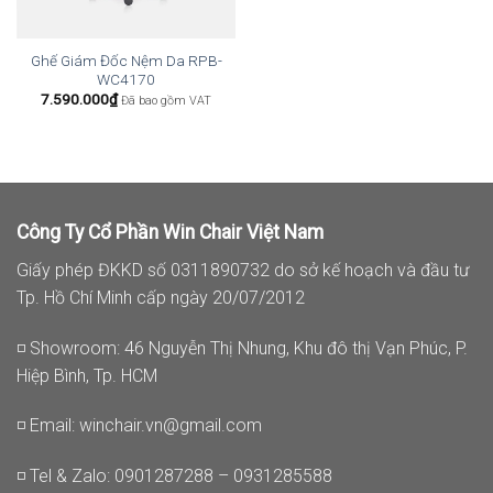
Ghế Giám Đốc Nệm Da RPB-
WC4170
7.590.000
₫
Đã bao gồm VAT
Công Ty Cổ Phần Win Chair Việt Nam
Giấy phép ĐKKD số 0311890732 do sở kế hoạch và đầu tư
Tp. Hồ Chí Minh cấp ngày 20/07/2012
◽ Showroom: 46 Nguyễn Thị Nhung, Khu đô thị Vạn Phúc, P.
Hiệp Bình, Tp. HCM
◽ Email:
winchair.vn@gmail.com
◽ Tel & Zalo: 0901287288 – 0931285588