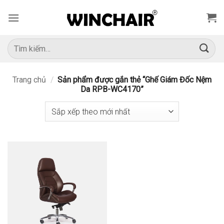
Bỏ
qua
nội
dung
Tìm
kiếm:
Trang chủ
/
Sản phẩm được gắn thẻ “Ghế Giám Đốc Nệm
Da RPB-WC4170”