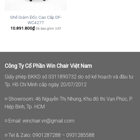
Ghế Giám Đốc Cao Cấp DF-
WC4277
10.891.800
₫
Đã bao gồm VAT
Công Ty Cổ Phần Win Chair Việt Nam
Giấy phép ĐKKD số 0311890732 do sở kế hoạch và đầu tư
Tp. Hồ Chí Minh cấp ngày 20/07/2012
◽ Showroom: 46 Nguyễn Thị Nhung, Khu đô thị Vạn Phúc, P.
Hiệp Bình, Tp. HCM
◽ Email:
winchair.vn@gmail.com
◽ Tel & Zalo: 0901287288 – 0931285588