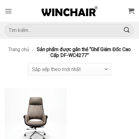
Bỏ
qua
nội
dung
Tìm
kiếm:
Trang chủ
/
Sản phẩm được gắn thẻ “Ghế Giám Đốc Cao
Cấp DF-WC4277”