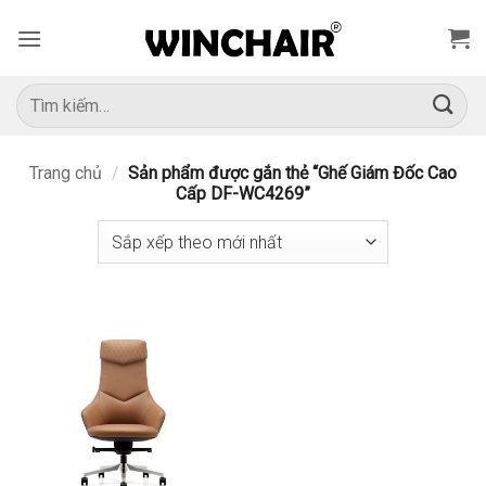
Bỏ
qua
nội
dung
Tìm
kiếm:
Trang chủ
/
Sản phẩm được gắn thẻ “Ghế Giám Đốc Cao
Cấp DF-WC4269”