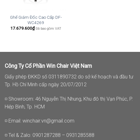
Ghế Giám Đốc Cao Cấp DF-
WC4269
17.679.600
₫
Đã bao gồm VAT
Công Ty Cổ Phần Win Chair Việt Nam
Giấy phép ĐKKD số 0311890732 do sở kế hoạch và đầu tư
Tp. Hồ Chí Minh cấp ngày 20/07/2012
◽ Showroom: 46 Nguyễn Thị Nhung, Khu đô thị Vạn Phúc, P.
Hiệp Bình, Tp. HCM
◽ Email:
winchair.vn@gmail.com
◽ Tel & Zalo: 0901287288 – 0931285588