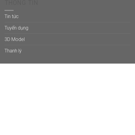
THÔNG TIN
Tin tức
Tuyển dụng
3D Model
Thanh lý