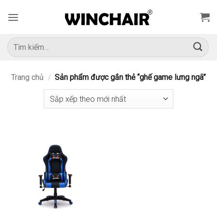
Bỏ
qua
nội
dung
Tìm
kiếm:
Trang chủ
/
Sản phẩm được gắn thẻ “ghế game lưng ngã”