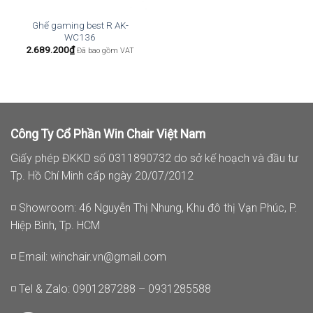
Ghế gaming best R AK-
WC136
2.689.200
₫
Đã bao gồm VAT
Công Ty Cổ Phần Win Chair Việt Nam
Giấy phép ĐKKD số 0311890732 do sở kế hoạch và đầu tư
Tp. Hồ Chí Minh cấp ngày 20/07/2012
◽ Showroom: 46 Nguyễn Thị Nhung, Khu đô thị Vạn Phúc, P.
Hiệp Bình, Tp. HCM
◽ Email:
winchair.vn@gmail.com
◽ Tel & Zalo: 0901287288 – 0931285588