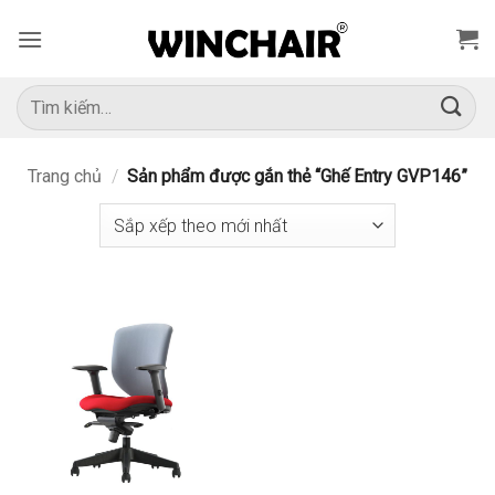
Bỏ
qua
nội
dung
Tìm
kiếm:
Trang chủ
/
Sản phẩm được gắn thẻ “Ghế Entry GVP146”