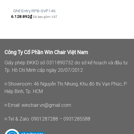
Ghế Entry RPB-GVP146
6.128.892
₫
Đã bao gồm VAT
Công Ty Cổ Phần Win Chair Việt Nam
Giấy phép ĐKKD số 0311890732 do sở kế hoạch và đầu tư
Tp. Hồ Chí Minh cấp ngày 20/07/2012
◽ Showroom: 46 Nguyễn Thị Nhung, Khu đô thị Vạn Phúc, P.
Hiệp Bình, Tp. HCM
◽ Email:
winchair.vn@gmail.com
◽ Tel & Zalo: 0901287288 – 0931285588