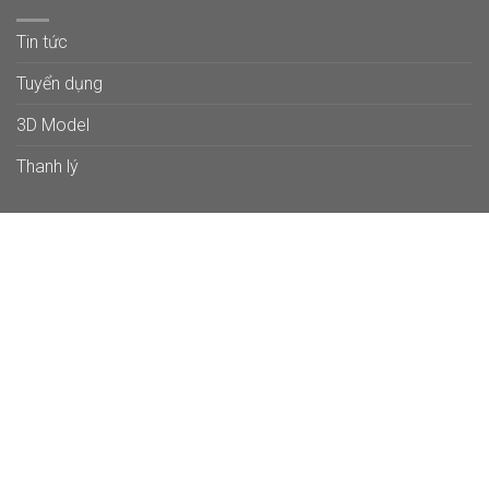
Tin tức
Tuyển dụng
3D Model
Thanh lý