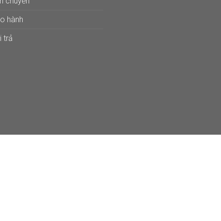
ận chuyển
ảo hành
 trả