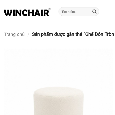
Bỏ
qua
Tìm
kiếm:
nội
dung
Trang chủ
/
Sản phẩm được gắn thẻ “Ghế Đôn Trò