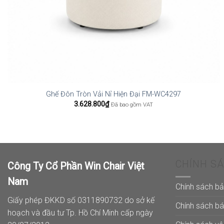
Ghế Đôn Tròn Vải Nỉ Hiện Đại FM-WC4297
3.628.800
₫
Đã bao gồm VAT
CHÍNH S
Công Ty Cổ Phần Win Chair Việt
Nam
Chính sách b
Giấy phép ĐKKD số 0311890732 do sở kế
Chính sách b
hoạch và đầu tư Tp. Hồ Chí Minh cấp ngày