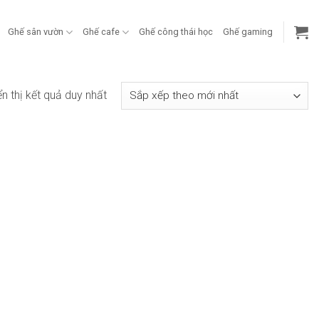
Ghế sân vườn
Ghế cafe
Ghế công thái học
Ghế gaming
ển thị kết quả duy nhất