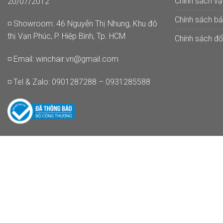
Chính sách v
20/07/2012
Chính sách b
◽ Showroom: 46 Nguyễn Thị Nhung, Khu đô
thị Vạn Phúc, P. Hiệp Bình, Tp. HCM
Chính sách đổi
◽ Email:
winchair.vn@gmail.com
◽ Tel & Zalo: 0901287288 – 0931285588