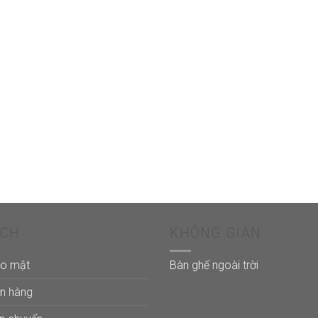
ÁCH
KHÔNG GIAN
ảo mật
Bàn ghế ngoài trời
án hàng