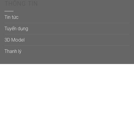
THÔNG TIN
Tin tức
Tuyển dụng
3D Model
Thanh lý