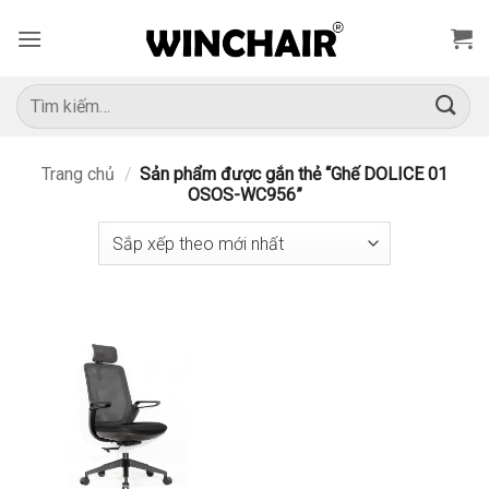
Bỏ
qua
nội
dung
Tìm
kiếm:
Trang chủ
/
Sản phẩm được gắn thẻ “Ghế DOLICE 01
OSOS-WC956”