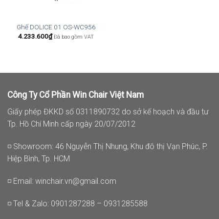
Ghế DOLICE 01 OS-WC956
4.233.600
₫
Đã bao gồm VAT
Công Ty Cổ Phần Win Chair Việt Nam
Giấy phép ĐKKD số 0311890732 do sở kế hoạch và đầu tư
Tp. Hồ Chí Minh cấp ngày 20/07/2012
◽ Showroom: 46 Nguyễn Thị Nhung, Khu đô thị Vạn Phúc, P.
Hiệp Bình, Tp. HCM
◽ Email:
winchair.vn@gmail.com
◽ Tel & Zalo: 0901287288 – 0931285588