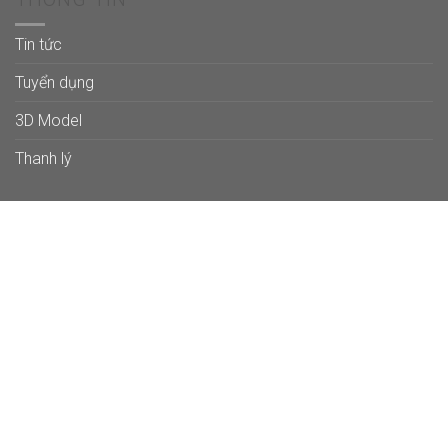
Tin tức
Tuyển dụng
3D Model
Thanh lý