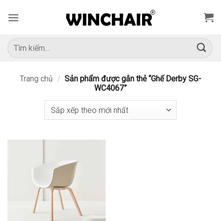
Bỏ
qua
nội
dung
Tìm
kiếm:
Trang chủ
/
Sản phẩm được gắn thẻ “Ghế Derby SG-
WC4067”