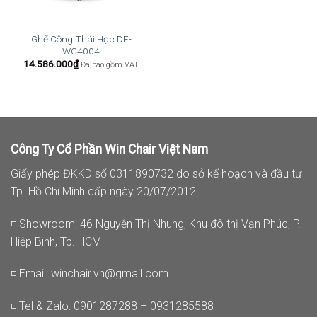
Ghế Công Thái Học DF-
WC4004
14.586.000
₫
Đã bao gồm VAT
Công Ty Cổ Phần Win Chair Việt Nam
Giấy phép ĐKKD số 0311890732 do sở kế hoạch và đầu tư
Tp. Hồ Chí Minh cấp ngày 20/07/2012
◽ Showroom: 46 Nguyễn Thị Nhung, Khu đô thị Vạn Phúc, P.
Hiệp Bình, Tp. HCM
◽ Email:
winchair.vn@gmail.com
◽ Tel & Zalo: 0901287288 – 0931285588