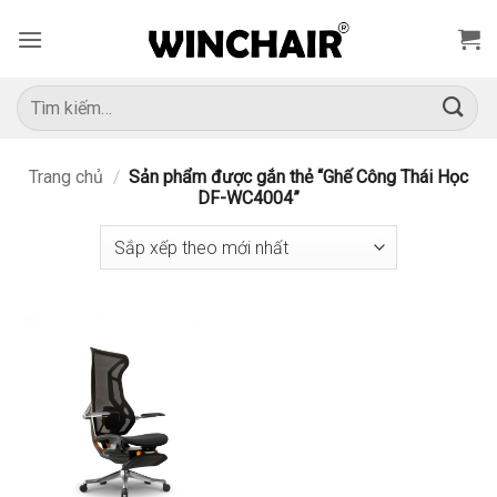
Bỏ
qua
nội
dung
Tìm
kiếm:
Trang chủ
/
Sản phẩm được gắn thẻ “Ghế Công Thái Học
DF-WC4004”