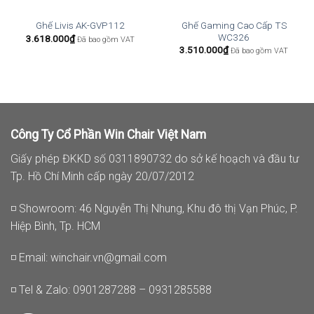
Ghế Gaming Cao Cấp TS
Ghế Livis AK-GVP112
WC326
3.618.000
₫
Đã bao gồm VAT
3.510.000
₫
Đã bao gồm VAT
Công Ty Cổ Phần Win Chair Việt Nam
Giấy phép ĐKKD số 0311890732 do sở kế hoạch và đầu tư
Tp. Hồ Chí Minh cấp ngày 20/07/2012
◽ Showroom: 46 Nguyễn Thị Nhung, Khu đô thị Vạn Phúc, P.
Hiệp Bình, Tp. HCM
◽ Email:
winchair.vn@gmail.com
◽ Tel & Zalo: 0901287288 – 0931285588