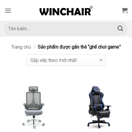
Bỏ
qua
nội
dung
Tìm
kiếm:
Trang chủ
/
Sản phẩm được gắn thẻ “ghế chơi game”