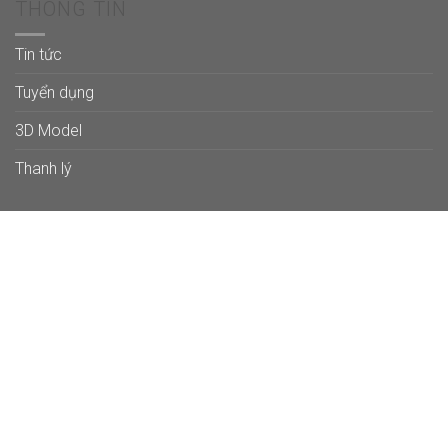
THÔNG TIN
Tin tức
Tuyển dụng
3D Model
Thanh lý