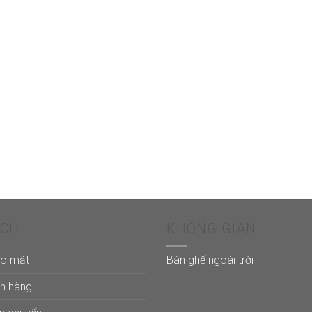
ÁCH
KHÔNG GIAN
ảo mật
Bàn ghế ngoài trời
án hàng