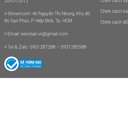
Chính sách v
20/07/2012
Chính sách b
◽ Showroom: 46 Nguyễn Thị Nhung, Khu đô
thị Vạn Phúc, P. Hiệp Bình, Tp. HCM
Chính sách đổi
◽ Email:
winchair.vn@gmail.com
◽ Tel & Zalo: 0901287288 – 0931285588