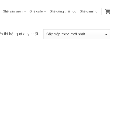
Ghế sân vườn
Ghế cafe
Ghế công thái học
Ghế gaming
ển thị kết quả duy nhất