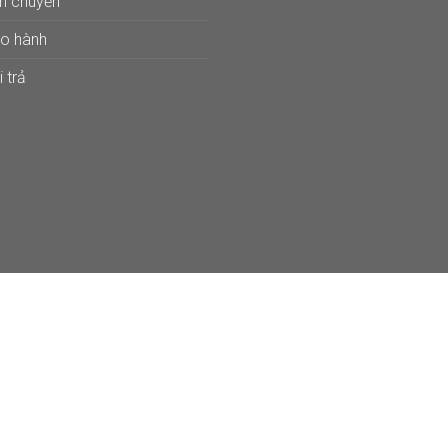
ận chuyển
ảo hành
 trả