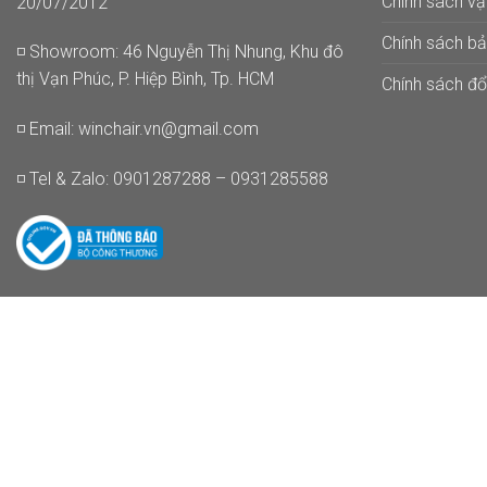
Chính sách v
20/07/2012
Chính sách b
◽ Showroom: 46 Nguyễn Thị Nhung, Khu đô
thị Vạn Phúc, P. Hiệp Bình, Tp. HCM
Chính sách đổi
◽ Email:
winchair.vn@gmail.com
◽ Tel & Zalo: 0901287288 – 0931285588