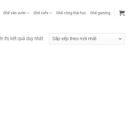
Ghế sân vườn
Ghế cafe
Ghế công thái học
Ghế gaming
ển thị kết quả duy nhất