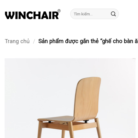
Bỏ
qua
Tìm
kiếm:
nội
dung
Trang chủ
/
Sản phẩm được gắn thẻ “ghế cho bàn ă