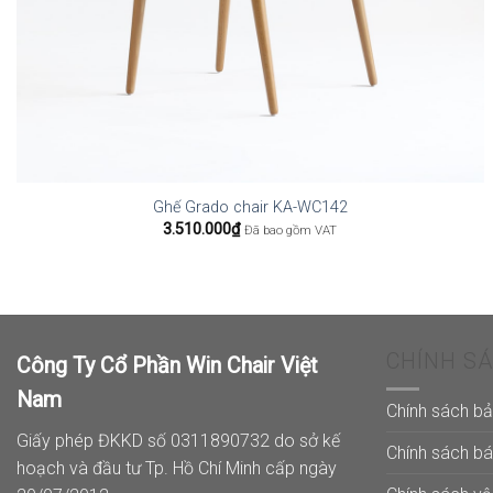
Ghế Grado chair KA-WC142
3.510.000
₫
Đã bao gồm VAT
CHÍNH S
Công Ty Cổ Phần Win Chair Việt
Nam
Chính sách b
Giấy phép ĐKKD số 0311890732 do sở kế
Chính sách b
hoạch và đầu tư Tp. Hồ Chí Minh cấp ngày