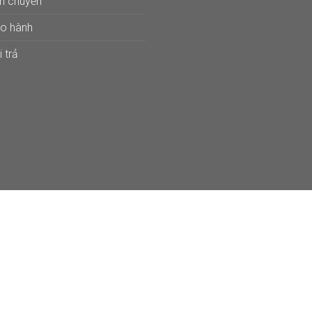
ận chuyển
ảo hành
 trả