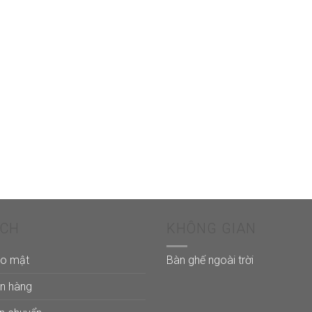
ÁCH
KHÔNG GIAN
ảo mật
Bàn ghế ngoài trời
án hàng