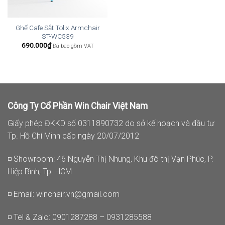
Ghế Cafe Sắt Tolix Armchair
ST-WC539
690.000
₫
Đã bao gồm VAT
Công Ty Cổ Phần Win Chair Việt Nam
Giấy phép ĐKKD số 0311890732 do sở kế hoạch và đầu tư
Tp. Hồ Chí Minh cấp ngày 20/07/2012
◽ Showroom: 46 Nguyễn Thị Nhung, Khu đô thị Vạn Phúc, P.
Hiệp Bình, Tp. HCM
◽ Email:
winchair.vn@gmail.com
◽ Tel & Zalo: 0901287288 – 0931285588