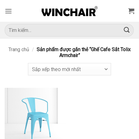
Bỏ
qua
nội
dung
Tìm
kiếm:
Trang chủ
/
Sản phẩm được gắn thẻ “Ghế Cafe Sắt Tolix
Armchair”